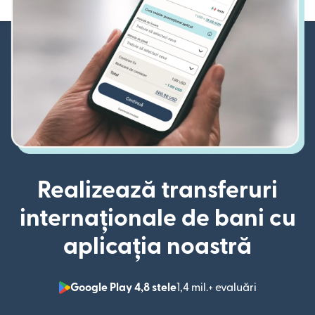
Realizează transferuri
internaționale de bani cu
aplicația noastră
Google Play 4,8 stele
1,4 mil.+ evaluări
(se deschid