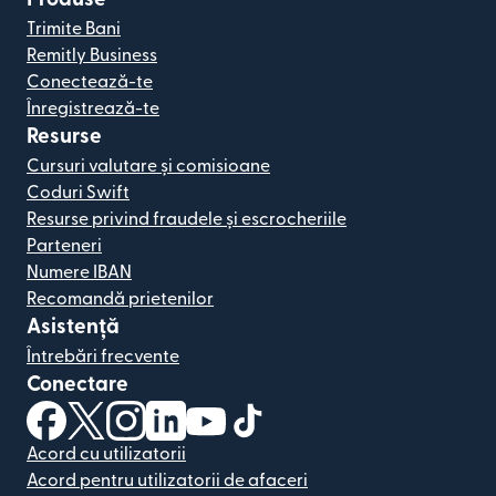
Trimite Bani
Remitly Business
Conectează-te
Înregistrează-te
Resurse
Cursuri valutare și comisioane
Coduri Swift
Resurse privind fraudele și escrocheriile
Parteneri
Numere IBAN
Recomandă prietenilor
Asistență
Întrebări frecvente
Conectare
(se deschide într-o fereastră nouă)
(se deschide într-o fereastră nouă)
(se deschide într-o fereastră nouă)
(se deschide într-o fereastră nouă)
(se deschide într-o fereastră nou
(se deschide într-o fereastr
Acord cu utilizatorii
Acord pentru utilizatorii de afaceri