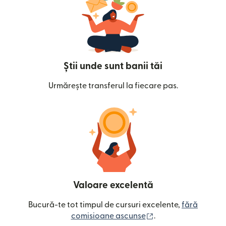
Știi unde sunt banii tăi
Urmărește transferul la fiecare pas.
Valoare excelentă
Bucură-te tot timpul de cursuri excelente,
fără
(se deschide într-o
comisioane ascunse
.