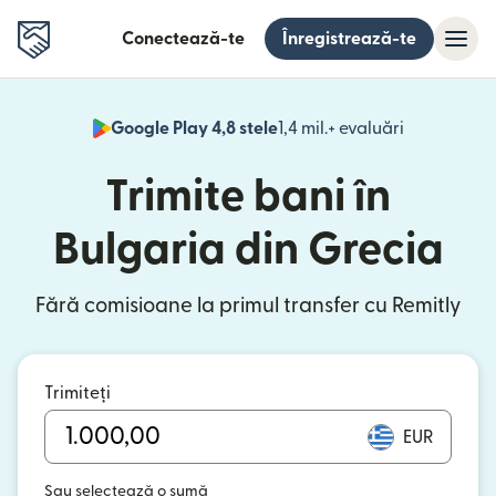
Conectează-te
Înregistrează-te
Google Play 4,8 stele
1,4 mil.+ evaluări
(se deschid
Trimite bani în
Bulgaria din Grecia
Fără comisioane la primul transfer cu Remitly
Trimiteți
EUR
Sau selectează o sumă