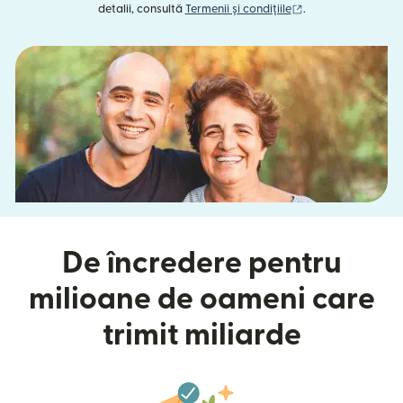
(se deschide într-o
detalii, consultă
Termenii și condițiile
.
De încredere pentru
milioane de oameni care
trimit miliarde