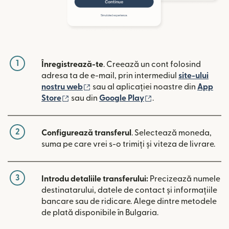
1
Înregistrează-te
. Creează un cont folosind
adresa ta de e-mail, prin intermediul
site-ului
(se deschide într-o fereastră nouă)
nostru web
sau al aplicației noastre din
App
(se deschide într-o fereastră nouă)
(se deschide într-o 
Store
sau din
Google Play
.
2
Configurează transferul
. Selectează moneda,
suma pe care vrei s-o trimiți și viteza de livrare.
3
Introdu detaliile transferului:
Precizează numele
destinatarului, datele de contact și informațiile
bancare sau de ridicare. Alege dintre metodele
de plată disponibile în Bulgaria.