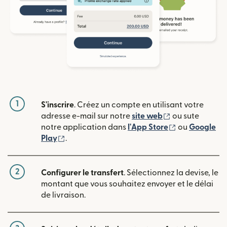
1
S'inscrire
. Créez un compte en utilisant votre
(s'ouvre dans u
adresse e-mail sur notre
site web
ou sute
(s'ouvre dans
notre application dans
l'App Store
ou
Google
(s'ouvre dans une nouvelle fenêtre)
Play
.
2
Configurer le transfert
. Sélectionnez la devise, le
montant que vous souhaitez envoyer et le délai
de livraison.