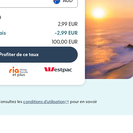
AUD
D
2,99 EUR
ais
-2,99 EUR
100,00 EUR
Profiter de ce taux
et plus
(s'ouvre dans une nouvelle fenêtre
Consultez les
conditions d'utilisation
pour en savoir