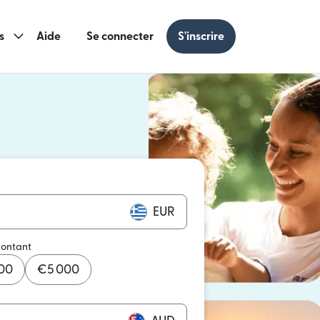
s
Aide
Se connecter
S'inscrire
s une nouvelle fenêtre)
 une nouvelle fenêtre)
EUR
montant
000
€
5 000