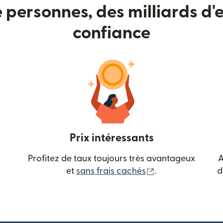
e personnes, des milliards d'e
confiance
Prix intéressants
Profitez de taux toujours très avantageux
A
(s'ouvre dans une
et
sans frais cachés
.
d