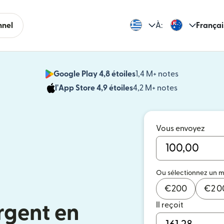
nnel
À:
Françai
Google Play 4,8 étoiles
1,4 M+ notes
(s'ouvre dan
l'App Store 4,9 étoiles
4,2 M+ notes
(s'ouvre dans
Vous envoyez
Ou sélectionnez un 
€
200
€
2 
Il reçoit
rgent en