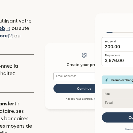
tilisant votre
(s'ouvre dans une nouvelle fenêtre)
eb
ou sute
(s'ouvre dans une nouvelle fenêtre)
tore
ou
 nouvelle fenêtre)
onnez la
uhaitez
ansfert :
ataire, ses
ns bancaires
 les moyens de