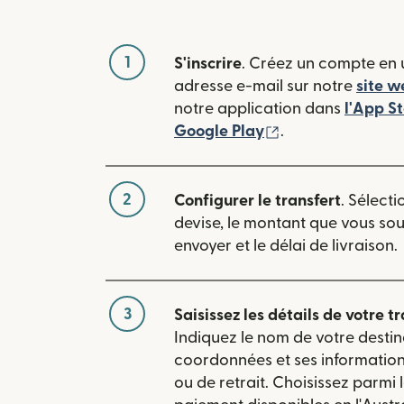
1
S'inscrire
. Créez un compte en u
adresse e-mail sur notre
site w
notre application dans
l'App S
(s'ouvre dans une
Google Play
.
2
Configurer le transfert
. Sélecti
devise, le montant que vous so
envoyer et le délai de livraison.
3
Saisissez les détails de votre tr
Indiquez le nom de votre destin
coordonnées et ses informatio
ou de retrait. Choisissez parmi