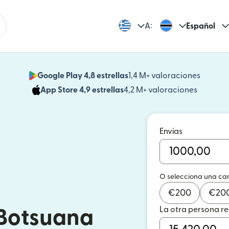
A:
Español
Google Play 4,8 estrellas
1,4 M+ valoraciones
(se abr
App Store 4,9 estrellas
4,2 M+ valoraciones
(se abre
Envías
O selecciona una ca
€
200
€
20
La otra persona r
 Botsuana