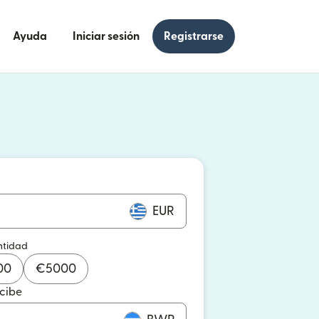
Ayuda
Iniciar sesión
Registrarse
e en una ventana nueva)
 en una ventana nueva)
EUR
ntidad
00
€
5000
ecibe