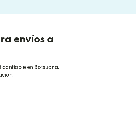
ra envíos a
ed confiable en Botsuana.
ación.