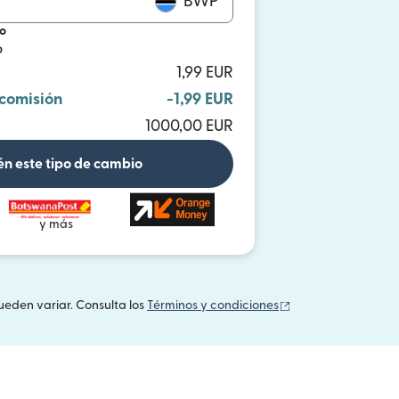
BWP
io
P
1,99 EUR
 comisión
-1,99 EUR
1000,00 EUR
n este tipo de cambio
y más
(se abre en una v
ueden variar. Consulta los
Términos y condiciones