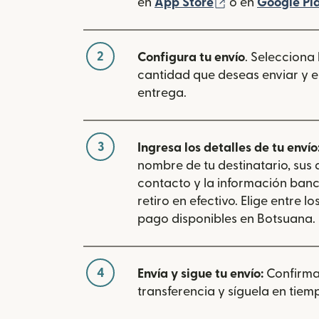
(se abre en una
en
App Store
o en
Google Pl
2
Configura tu envío
. Selecciona
cantidad que deseas enviar y e
entrega.
3
Ingresa los detalles de tu envío
nombre de tu destinatario, sus
contacto y la información banc
retiro en efectivo. Elige entre 
pago disponibles en Botsuana.
4
Envía y sigue tu envío:
Confirma
transferencia y síguela en tiemp