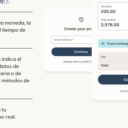
 ventana nueva)
(se abre en una ventana nueva)
ay
.
 la moneda, la
l tiempo de
:
indica el
 datos de
aria o de
los métodos de
 tu
o real.