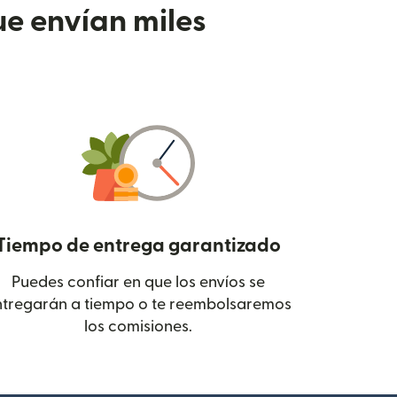
e envían miles
Tiempo de entrega garantizado
Puedes confiar en que los envíos se
 en una ventana nueva)
ntregarán a tiempo o te reembolsaremos
los comisiones.