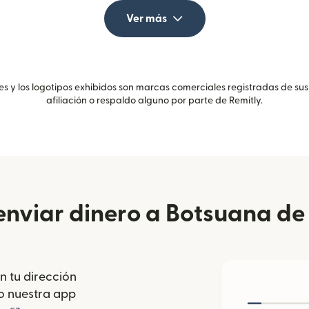
Ver más
 y los logotipos exhibidos son marcas comerciales registradas de sus
afiliación o respaldo alguno por parte de Remitly.
nviar dinero a Botsuana de
n tu dirección
se abre en una ventana nueva)
o nuestra app