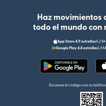
Haz movimientos d
todo el mundo con 
App Store 4,9 estrellas
4,2 M
Google Play 4,8 estrellas
1,4 
(se abre en una ventana
Escanea el código con tu teléfon