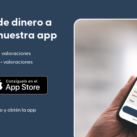
e dinero a
nuestra app
+ valoraciones
(se abre en una ventana nueva)
M+ valoraciones
(se abre en una ventana nueva)
 nueva)
(se abre en una ventana nueva)
o y obtén la app