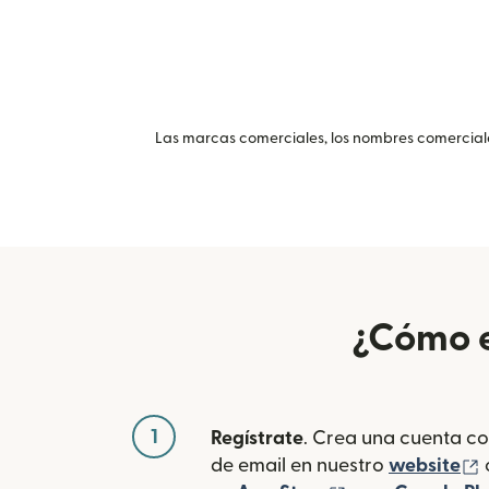
Las marcas comerciales, los nombres comerciales
¿Cómo e
1
Regístrate
. Crea una cuenta co
(
de email en nuestro
website