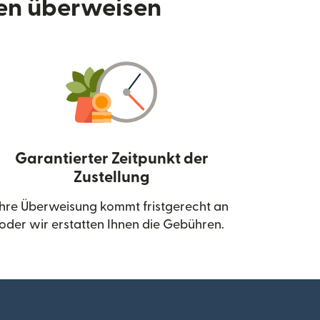
den überweisen
Garantierter Zeitpunkt der
Zustellung
neuen Fenster geöffnet)
Ihre Überweisung kommt fristgerecht an
oder wir erstatten Ihnen die Gebühren.