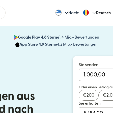
n
Nach:
Deutsch
Google Play 4,8 Sterne
1,4 Mio.+ Bewertungen
(wird i
App Store 4,9 Sterne
4,2 Mio.+ Bewertungen
(wird in
Sie senden
Oder einen Betrag a
en aus
€
200
€
2.
Sie erhalten
d nach