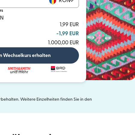
RON
rs
ON
1,99 EUR
-1,99 EUR
1.000,00 EUR
n Wechselkurs erhalten
und mehr
ehalten. Weitere Einzelheiten finden Sie in den
neuen Fenster geöffnet)