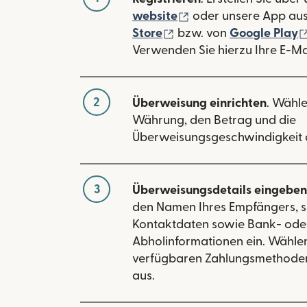
(wird in einem neuen
website
oder unsere App au
(wird in einem neuen Fe
Store
bzw. von
Google Play
Verwenden Sie hierzu Ihre E-Ma
2
Überweisung einrichten
. Wähle
Währung, den Betrag und die
Überweisungsgeschwindigkeit 
3
Überweisungsdetails eingeben
den Namen Ihres Empfängers, s
Kontaktdaten sowie Bank- ode
Abholinformationen ein. Wählen
verfügbaren Zahlungsmethode
aus.