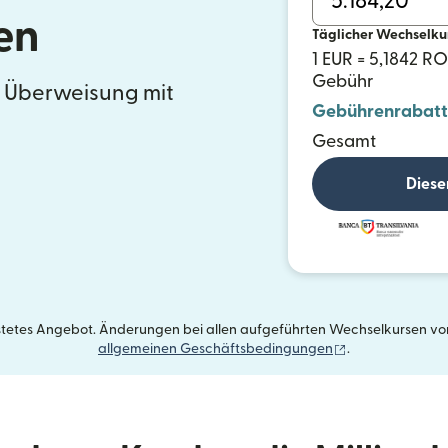
en
Täglicher Wechselku
1 EUR = 5,1842 R
Gebühr
e Überweisung mit
Gebührenrabatt
Gesamt
Diese
istetes Angebot. Änderungen bei allen aufgeführten Wechselkursen vorb
(wird in einem 
allgemeinen Geschäftsbedingungen
.