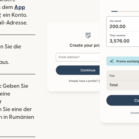
 Fenster geöffnet)
s dem
App
nster geöffnet)
(wird in einem neuen Fenster geöffnet)
ein Konto.
il-Adresse.
n Sie die
aus.
:
Geben Sie
eine
r
 Sie eine der
n in Rumänien