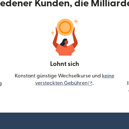
riedener Kunden, die Milliar
Lohnt sich
Konstant günstige Wechselkurse und
keine
(wird in einem 
versteckten Gebühren
.
g