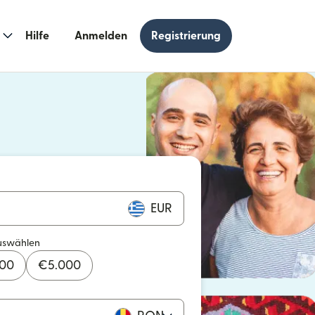
Hilfe
Anmelden
Registrierung
n einem neuen Fenster geöffnet)
 einem neuen Fenster geöffnet)
EUR
uswählen
000
€
5.000