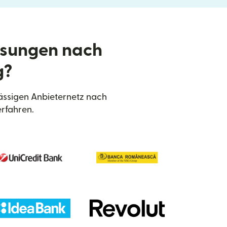
isungen nach
g?
ässigen Anbieternetz nach
rfahren.