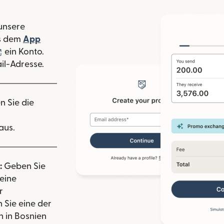
 unsere
 Fenster geöffnet)
s dem
App
nster geöffnet)
(wird in einem neuen Fenster geöffnet)
ein Konto.
il-Adresse.
n Sie die
aus.
:
Geben Sie
eine
r
 Sie eine der
 in Bosnien