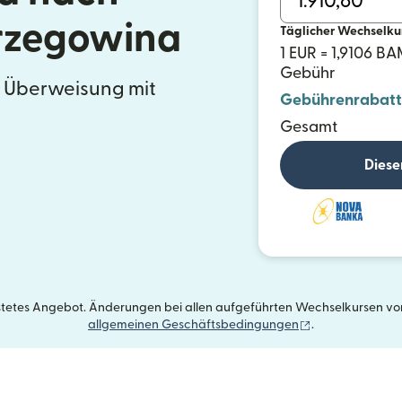
rzegowina
Täglicher Wechselku
1 EUR = 1,9106 B
Gebühr
e Überweisung mit
Gebührenrabatt
Gesamt
Diese
istetes Angebot. Änderungen bei allen aufgeführten Wechselkursen vorb
(wird in einem 
allgemeinen Geschäftsbedingungen
.