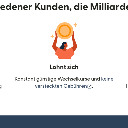
riedener Kunden, die Milliar
Lohnt sich
Konstant günstige Wechselkurse und
keine
(wird in einem 
versteckten Gebühren
.
g