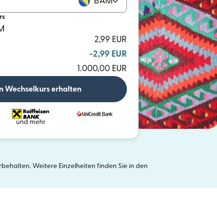
BAM
rs
AM
2,99 EUR
-2,99 EUR
1.000,00 EUR
n Wechselkurs erhalten
und mehr
ehalten. Weitere Einzelheiten finden Sie in den
neuen Fenster geöffnet)