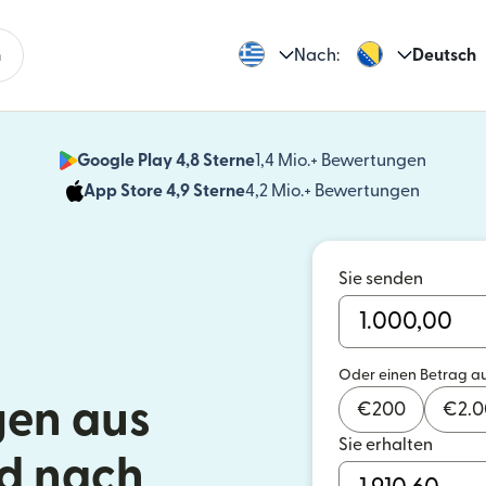
n
Nach:
Deutsch
Google Play 4,8 Sterne
1,4 Mio.+ Bewertungen
(wird i
App Store 4,9 Sterne
4,2 Mio.+ Bewertungen
(wird in
Sie senden
Oder einen Betrag a
en aus
€
200
€
2.
Sie erhalten
d nach