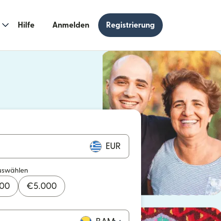
Hilfe
Anmelden
Registrierung
n einem neuen Fenster geöffnet)
 einem neuen Fenster geöffnet)
EUR
uswählen
000
€
5.000