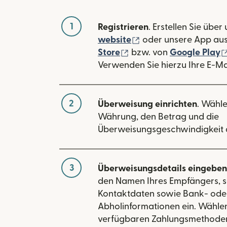
1
Registrieren
. Erstellen Sie über
(wird in einem neuen
website
oder unsere App au
(wird in einem neuen Fe
Store
bzw. von
Google Play
Verwenden Sie hierzu Ihre E-Ma
2
Überweisung einrichten
. Wähle
Währung, den Betrag und die
Überweisungsgeschwindigkeit 
3
Überweisungsdetails eingeben
den Namen Ihres Empfängers, s
Kontaktdaten sowie Bank- ode
Abholinformationen ein. Wählen
verfügbaren Zahlungsmethoden