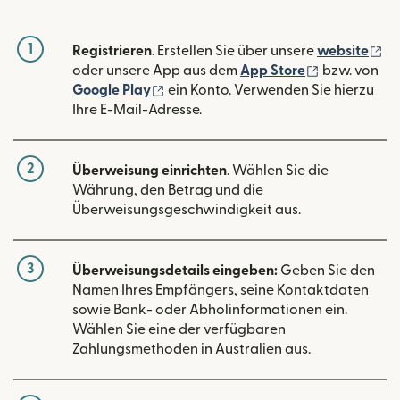
1
(w
Registrieren
. Erstellen Sie über unsere
website
(wird in ein
oder unsere App aus dem
App Store
bzw. von
(wird in einem neuen Fenster geöffn
Google Play
ein Konto. Verwenden Sie hierzu
Ihre E-Mail-Adresse.
2
Überweisung einrichten
. Wählen Sie die
Währung, den Betrag und die
Überweisungsgeschwindigkeit aus.
3
Überweisungsdetails eingeben:
Geben Sie den
Namen Ihres Empfängers, seine Kontaktdaten
sowie Bank- oder Abholinformationen ein.
Wählen Sie eine der verfügbaren
Zahlungsmethoden in Australien aus.