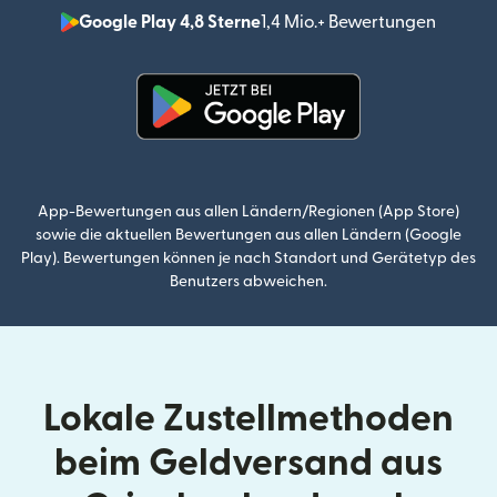
Google Play 4,8 Sterne
1,4 Mio.+ Bewertungen
(wird i
(wird in einem neuen Fenster g
App-Bewertungen aus allen Ländern/Regionen (App Store)
sowie die aktuellen Bewertungen aus allen Ländern (Google
Play). Bewertungen können je nach Standort und Gerätetyp des
Benutzers abweichen.
Lokale Zustellmethoden
beim Geldversand aus