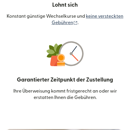
Lohnt sich
Konstant günstige Wechselkurse und
keine versteckten
(wird in einem neuen Fen
Gebühren
.
Garantierter Zeitpunkt der Zustellung
Ihre Überweisung kommt fristgerecht an oder wir
erstatten Ihnen die Gebühren.