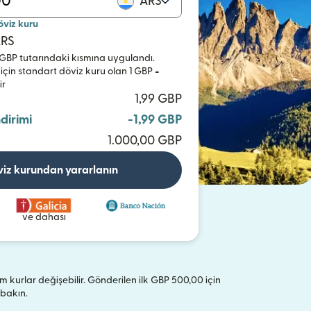
ARS
öviz kuru
ARS
0 GBP tutarındaki kısmına uygulandı.
 için standart döviz kuru olan 1 GBP =
ir
1,99 GBP
ndirimi
-1,99 GBP
1.000,00 GBP
viz kurundan yararlanın
ve dahası
 tüm kurlar değişebilir. Gönderilen ilk GBP 500,00 için
(yeni pencerede açılır)
bakın.