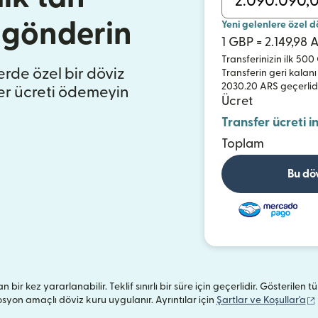
a gönderin
Yeni gelenlere özel d
1 GBP = 2.149,98 
Transferinizin ilk 50
ferde özel bir döviz
Transferin geri kalanı
2030.20 ARS geçerlid
er ücreti ödemeyin
Ücret
Transfer ücreti i
Toplam
Bu dö
n bir kez yararlanabilir. Teklif sınırlı bir süre için geçerlidir. Gösterilen
yon amaçlı döviz kuru uygulanır. Ayrıntılar için
Şartlar ve Koşullar'a