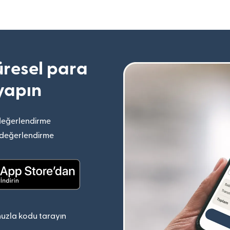
resel para
yapın
değerlendirme
(yeni pencerede açılır)
 değerlendirme
(yeni pencerede açılır)
(yeni pencerede açılır)
uzla kodu tarayın