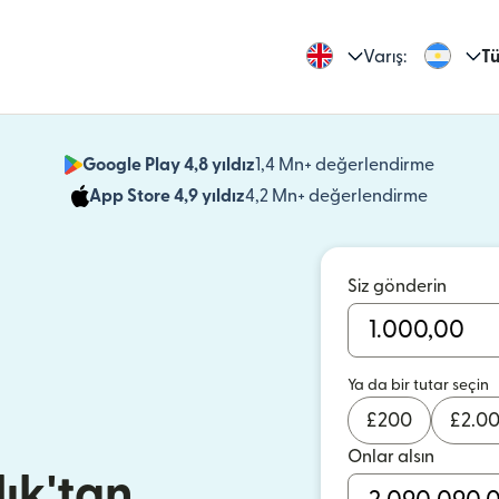
Varış:
Tü
Google Play 4,8 yıldız
1,4 Mn+ değerlendirme
(yeni pe
App Store 4,9 yıldız
4,2 Mn+ değerlendirme
(yeni pen
Siz gönderin
Ya da bir tutar seçin
£
200
£
2.0
Onlar alsın
lık'tan