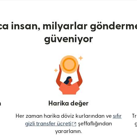
ca insan, milyarlar gönderme
güveniyor
n
Harika değer
Her zaman harika döviz kurlarından ve
sıfır
Tr
(yeni pencerede açılır)
gizli transfer ücreti
şeffaflığından
g
yararlanın.