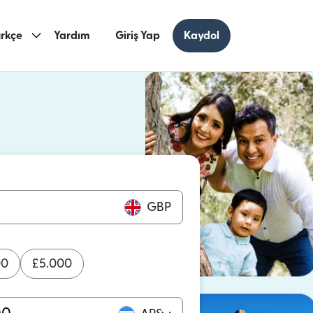
rkçe
Yardım
Giriş Yap
Kaydol
ncerede açılır)
cerede açılır)
GBP
00
£
5.000