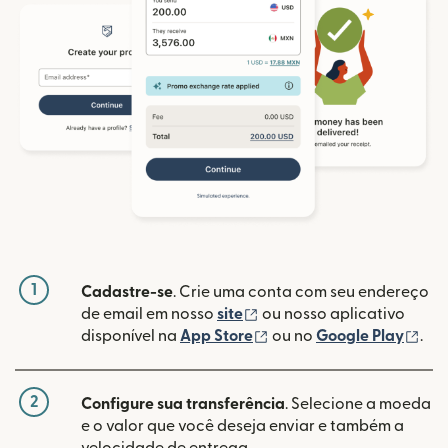
1
Cadastre-se
. Crie uma conta com seu endereço
(abre em uma nova janela
de email em nosso
site
ou nosso aplicativo
(abre em uma nova janel
(ab
disponível na
App Store
ou no
Google Play
.
2
Configure sua transferência
. Selecione a moeda
e o valor que você deseja enviar e também a
velocidade de entrega.