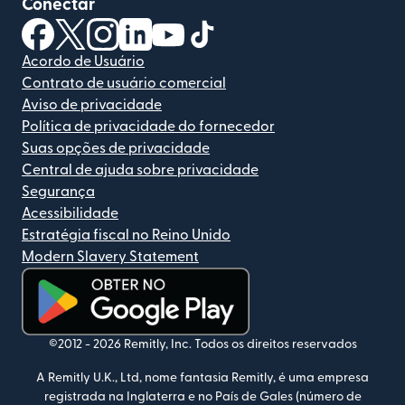
Conectar
(abre em uma nova janela)
(abre em uma nova janela)
(abre em uma nova janela)
(abre em uma nova janela)
(abre em uma nova janela)
(abre em uma nova janela)
Acordo de Usuário
Contrato de usuário comercial
Aviso de privacidade
Política de privacidade do fornecedor
Suas opções de privacidade
Central de ajuda sobre privacidade
Segurança
Acessibilidade
Estratégia fiscal no Reino Unido
Modern Slavery Statement
(abre em uma nova janela)
©2012 -
2026
Remitly, Inc.
Todos os direitos reservados
A Remitly U.K., Ltd, nome fantasia Remitly, é uma empresa
registrada na Inglaterra e no País de Gales (número de