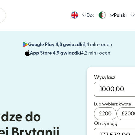
Do:
Polski
Google Play 4,8 gwiazdki
1,4 mln+ ocen
(otwiera 
App Store 4,9 gwiazdki
4,2 mln+ ocen
(otwiera s
Wysyłasz
Lub wybierz kwotę
ądze do
£
200
£
200
Otrzymują
ej Brytanii