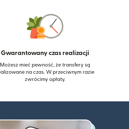
Gwarantowany czas realizacji
Możesz mieć pewność, że transfery są
 się w nowym oknie)
ealizowane na czas. W przeciwnym razie
zwrócimy opłaty.