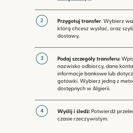
2
Przygotuj transfer
. Wybierz wa
którą chcesz wysłać, oraz szy
dostawy.
3
Podaj szczegóły transferu:
Wpisz
nazwisko odbiorcy, dane kont
informacje bankowe lub dotyc
gotówki. Wybierz jedną z meto
dostępnych w Algierii.
4
Wyślij i śledź:
Potwierdź przele
czasie rzeczywistym.