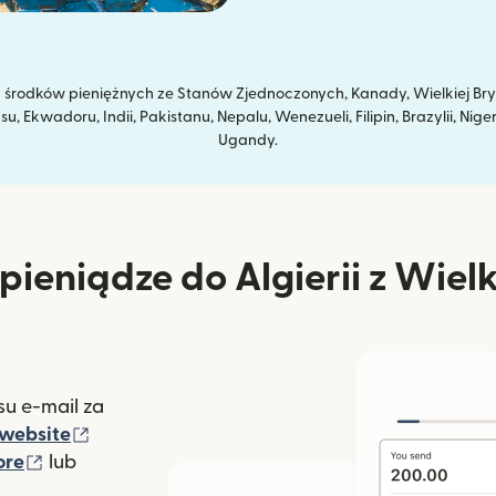
rodków pieniężnych ze Stanów Zjednoczonych, Kanady, Wielkiej Brytan
Ekwadoru, Indii, Pakistanu, Nepalu, Wenezueli, Filipin, Brazylii, Niger
Ugandy.
ieniądze do Algierii z Wielk
u e-mail za
(otwiera się w nowym oknie)
website
(otwiera się w nowym oknie)
ore
lub
nowym oknie)