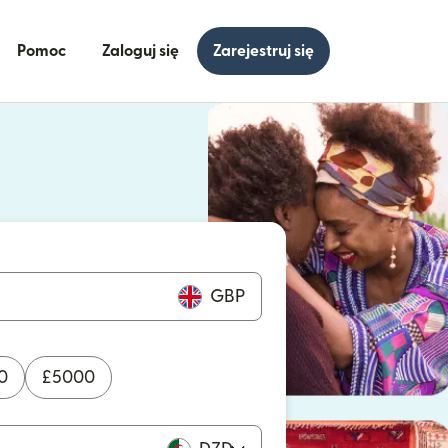
Pomoc
Zaloguj się
Zarejestruj się
się w nowym oknie)
ię w nowym oknie)
GBP
0
£
5000