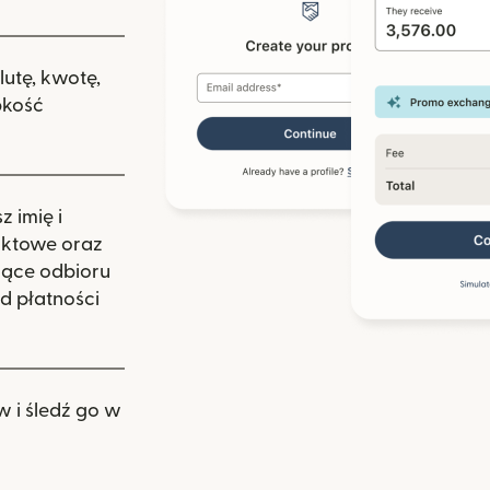
lutę, kwotę,
bkość
 imię i
aktowe oraz
zące odbioru
d płatności
w i śledź go w