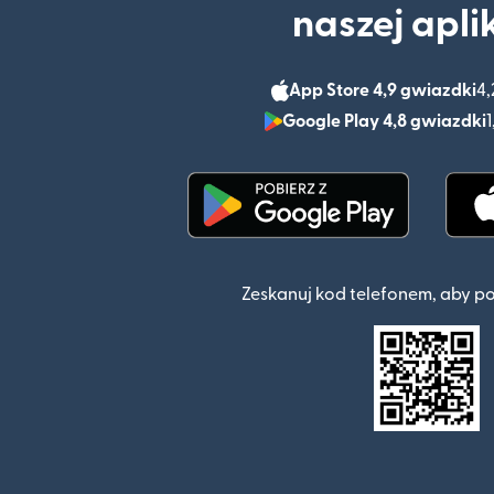
naszej apli
App Store 4,9 gwiazdki
4,
Google Play 4,8 gwiazdki
1
(otwiera się w nowym o
Zeskanuj kod telefonem, aby p