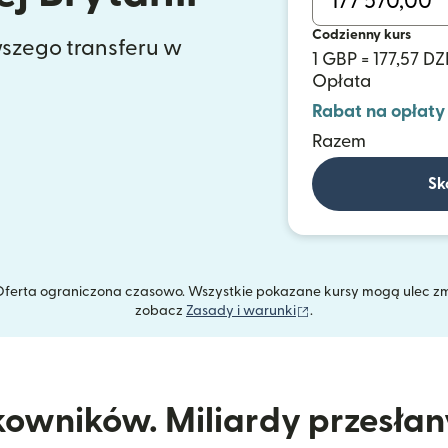
Codzienny kurs
szego transferu w
1 GBP = 177,57 D
Opłata
Rabat na opłaty
Razem
Sk
. Oferta ograniczona czasowo. Wszystkie pokazane kursy mogą ulec z
(otwiera się w nowym
zobacz
Zasady i warunki
.
kowników. Miliardy przesła