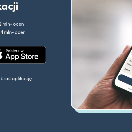
kacji
2 mln+ ocen
(otwiera się w nowym oknie)
,4 mln+ ocen
(otwiera się w nowym oknie)
knie)
(otwiera się w nowym oknie)
obrać aplikację