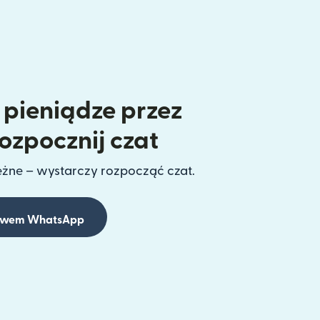
 pieniądze przez
zpocznij czat
ężne – wystarczy rozpocząć czat.
ictwem WhatsApp