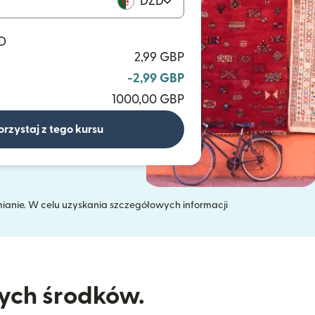
DZD
ZD
2,99 GBP
-2,99 GBP
1000,00 GBP
orzystaj z tego kursu
mianie. W celu uzyskania szczegółowych informacji
 oknie)
nych środków.