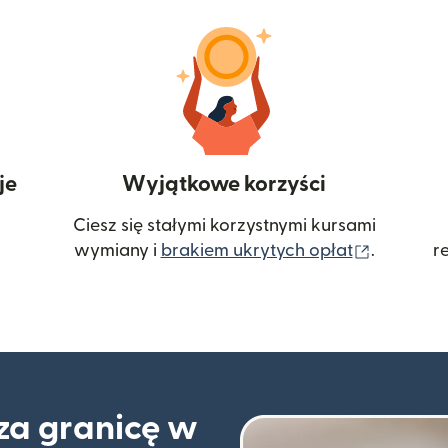
je
Wyjątkowe korzyści
Ciesz się stałymi korzystnymi kursami
(otwiera
wymiany i
brakiem ukrytych opłat
.
r
 za granicę w