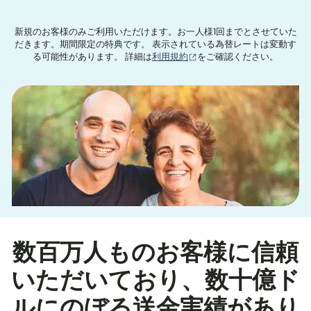
新規のお客様のみご利用いただけます。お一人様1回までとさせていた
だきます。期間限定の特典です。 表示されている為替レートは変動す
（別ウィンドウで開きます
る可能性があります。 詳細は
利用規約
をご確認ください。
数百万人ものお客様に信頼
いただいており、数十億ド
ルにのぼる送金実績があり