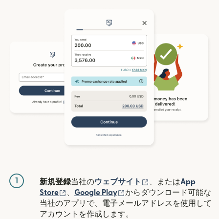
1
（別ウィンドウで開
新規登録
当社の
ウェブサイト
、または
App
（別ウィンドウで開きます）
（別ウィンドウで開きます
Store
、
Google Play
からダウンロード可能な
当社のアプリで、電子メールアドレスを使用して
アカウントを作成します。