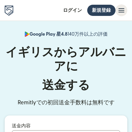
ログイン
新規登録
Google Play 星4.8
140万件以上の評価
（別ウィン
イギリスからアルバニ
アに
送金する
Remitlyでの初回送金手数料は無料です
送金内容