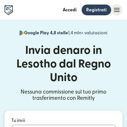
Accedi
Registrati
Google Play 4,8 stelle
1,4 mln+ valutazioni
(si apre i
Invia denaro in
Lesotho dal Regno
Unito
Nessuna commissione sul tuo primo
trasferimento con Remitly
Tu invii