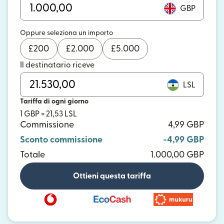
GBP
Oppure seleziona un importo
£
200
£
2.000
£
5.000
Il destinatario riceve
LSL
Tariffa di ogni giorno
1 GBP = 21,53 LSL
Commissione
4,99 GBP
Sconto commissione
-4,99 GBP
Totale
1.000,00 GBP
Ottieni questa tariffa