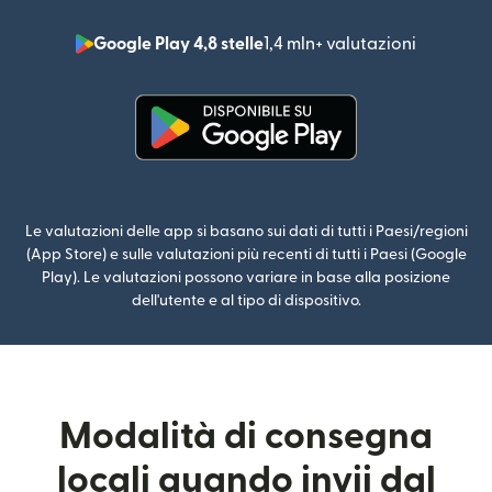
Google Play 4,8 stelle
1,4 mln+ valutazioni
(si apre i
(si apre in una nuova finestra)
Le valutazioni delle app si basano sui dati di tutti i Paesi/regioni
(App Store) e sulle valutazioni più recenti di tutti i Paesi (Google
Play). Le valutazioni possono variare in base alla posizione
dell'utente e al tipo di dispositivo.
Modalità di consegna
locali quando invii dal