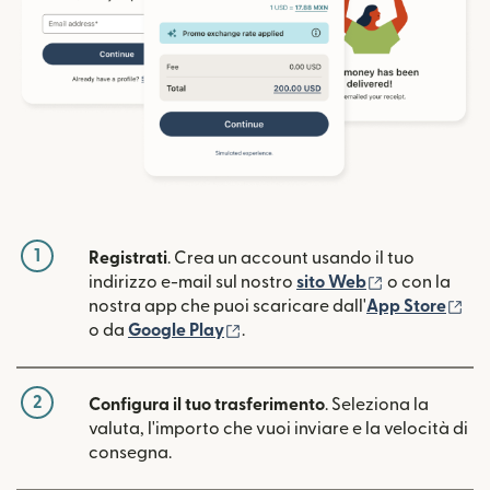
1
Registrati
. Crea un account usando il tuo
(si apre in un
indirizzo e-mail sul nostro
sito Web
o con la
(si
nostra app che puoi scaricare dall'
App Store
(si apre in una nuova finestra)
o da
Google Play
.
2
Configura il tuo trasferimento
. Seleziona la
valuta, l'importo che vuoi inviare e la velocità di
consegna.