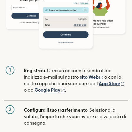
1
Registrati
. Crea un account usando il tuo
(si apre in un
indirizzo e-mail sul nostro
sito Web
o con la
(si
nostra app che puoi scaricare dall'
App Store
(si apre in una nuova finestra)
o da
Google Play
.
2
Configura il tuo trasferimento
. Seleziona la
valuta, l'importo che vuoi inviare e la velocità di
consegna.