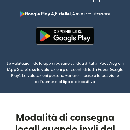
Google Play 4,8 stelle
1,4 mln+ valutazioni
(si apre i
(si apre in una nuova finestra)
Le valutazioni delle app si basano sui dati di tutti i Paesi/regioni
(App Store) e sulle valutazioni più recenti di tutti i Paesi (Google
Play). Le valutazioni possono variare in base alla posizione
dell'utente e al tipo di dispositivo.
Modalità di consegna
locali quando invii dal