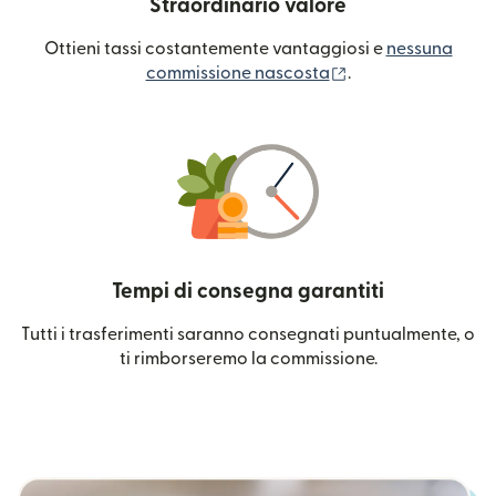
Straordinario valore
Ottieni tassi costantemente vantaggiosi e
nessuna
(si apre in una nuo
commissione nascosta
.
Tempi di consegna garantiti
Tutti i trasferimenti saranno consegnati puntualmente, o
ti rimborseremo la commissione.