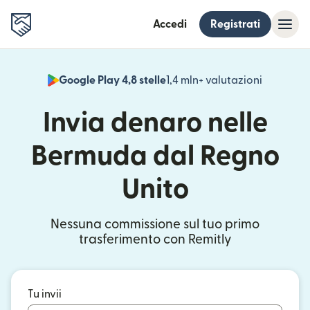
Accedi
Registrati
Google Play 4,8 stelle
1,4 mln+ valutazioni
(si apre i
Invia denaro nelle
Bermuda dal Regno
Unito
Nessuna commissione sul tuo primo
trasferimento con Remitly
Tu invii