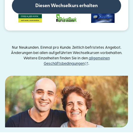
Diesen Wechselkurs erhalten
und mehr
Nur Neukunden. Einmal pro Kunde. Zeitlich befristetes Angebot.
Änderungen bei allen aufgeführten Wechselkursen vorbehalten.
Weitere Einzelheiten finden Sie in den
allgemeinen
(wird in einem neuen Fens
Geschäftsbedingungen
.