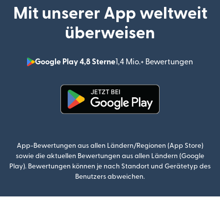
Mit unserer App weltweit
überweisen
Google Play 4,8 Sterne
1,4 Mio.+ Bewertungen
(wird i
(wird in einem neuen Fenster g
App-Bewertungen aus allen Ländern/Regionen (App Store)
sowie die aktuellen Bewertungen aus allen Ländern (Google
Play). Bewertungen können je nach Standort und Gerätetyp des
Benutzers abweichen.