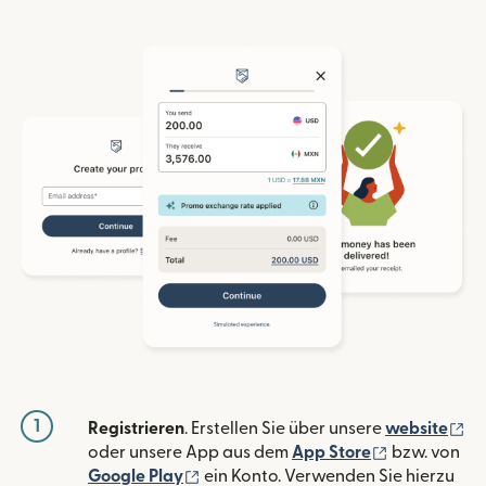
1
(w
Registrieren
. Erstellen Sie über unsere
website
(wird in ein
oder unsere App aus dem
App Store
bzw. von
(wird in einem neuen Fenster geöffn
Google Play
ein Konto. Verwenden Sie hierzu