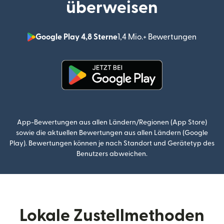
überweisen
Google Play 4,8 Sterne
1,4 Mio.+ Bewertungen
(wird i
(wird in einem neuen Fenster g
App-Bewertungen aus allen Ländern/Regionen (App Store)
sowie die aktuellen Bewertungen aus allen Ländern (Google
Play). Bewertungen können je nach Standort und Gerätetyp des
Benutzers abweichen.
Lokale Zustellmethoden