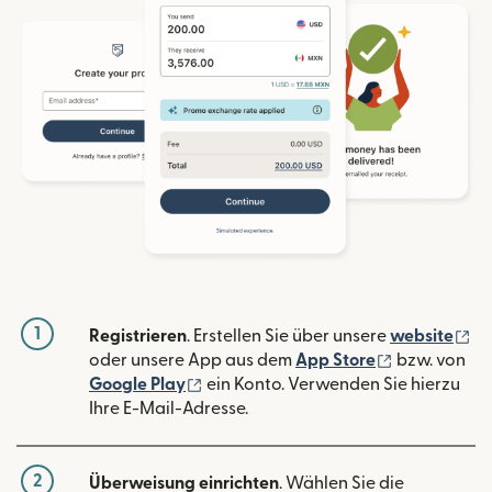
1
(w
Registrieren
. Erstellen Sie über unsere
website
(wird in ein
oder unsere App aus dem
App Store
bzw. von
(wird in einem neuen Fenster geöffn
Google Play
ein Konto. Verwenden Sie hierzu
Ihre E-Mail-Adresse.
2
Überweisung einrichten
. Wählen Sie die