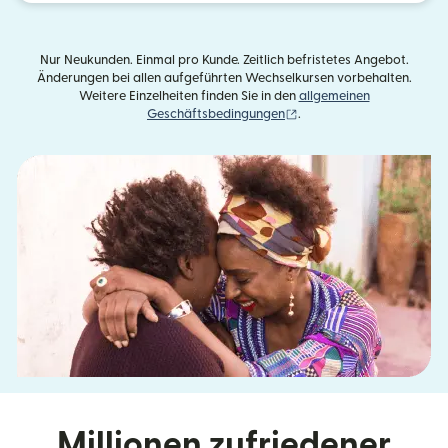
Nur Neukunden. Einmal pro Kunde. Zeitlich befristetes Angebot.
Änderungen bei allen aufgeführten Wechselkursen vorbehalten.
Weitere Einzelheiten finden Sie in den
allgemeinen
(wird in einem neuen Fens
Geschäftsbedingungen
.
Millionen zufriedener