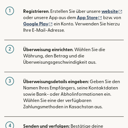
1
(w
Registrieren
. Erstellen Sie über unsere
website
(wird in ein
oder unsere App aus dem
App Store
bzw. von
(wird in einem neuen Fenster geöffn
Google Play
ein Konto. Verwenden Sie hierzu
Ihre E-Mail-Adresse.
2
Überweisung einrichten
. Wählen Sie die
Währung, den Betrag und die
Überweisungsgeschwindigkeit aus.
3
Überweisungsdetails eingeben:
Geben Sie den
Namen Ihres Empfängers, seine Kontaktdaten
sowie Bank- oder Abholinformationen ein.
Wählen Sie eine der verfügbaren
Zahlungsmethoden in Kasachstan aus.
4
Senden und verfolgen:
Bestätige deine