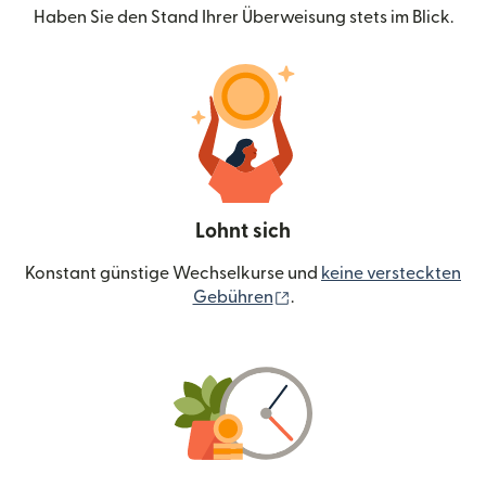
Haben Sie den Stand Ihrer Überweisung stets im Blick.
Lohnt sich
Konstant günstige Wechselkurse und
keine versteckten
(wird in einem neuen Fen
Gebühren
.