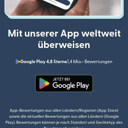
Mit unserer App weltweit
überweisen
Google Play 4,8 Sterne
1,4 Mio.+ Bewertungen
(wird i
(wird in einem neuen Fenster g
App-Bewertungen aus allen Ländern/Regionen (App Store)
sowie die aktuellen Bewertungen aus allen Ländern (Google
Play). Bewertungen können je nach Standort und Gerätetyp des