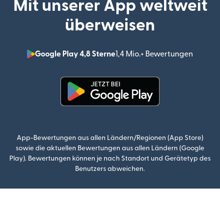
Mit unserer App weltweit
überweisen
Google Play 4,8 Sterne
1,4 Mio.+ Bewertungen
(wird i
(wird in einem neuen Fenster g
App-Bewertungen aus allen Ländern/Regionen (App Store)
sowie die aktuellen Bewertungen aus allen Ländern (Google
Play). Bewertungen können je nach Standort und Gerätetyp des
Benutzers abweichen.