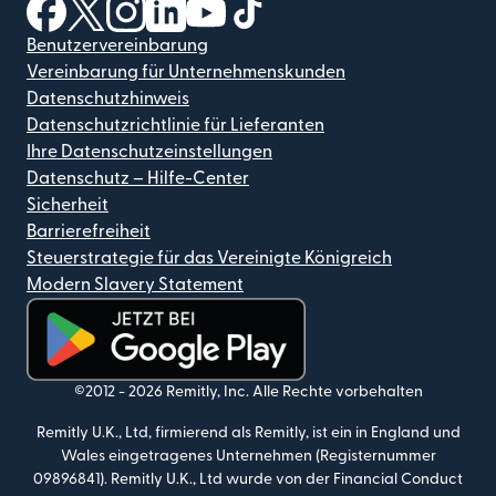
(wird in einem neuen Fenster geöffnet)
(wird in einem neuen Fenster geöffnet)
(wird in einem neuen Fenster geöffnet)
(wird in einem neuen Fenster geöffnet)
(wird in einem neuen Fenster geöf
(wird in einem neuen Fenster
Benutzervereinbarung
Vereinbarung für Unternehmenskunden
Datenschutzhinweis
Datenschutzrichtlinie für Lieferanten
Ihre Datenschutzeinstellungen
Datenschutz – Hilfe-Center
Sicherheit
Barrierefreiheit
Steuerstrategie für das Vereinigte Königreich
Modern Slavery Statement
(wird in einem neuen Fenster geöffnet)
©2012 -
2026
Remitly, Inc.
Alle Rechte vorbehalten
Remitly U.K., Ltd, firmierend als Remitly, ist ein in England und
Wales eingetragenes Unternehmen (Registernummer
09896841). Remitly U.K., Ltd wurde von der Financial Conduct