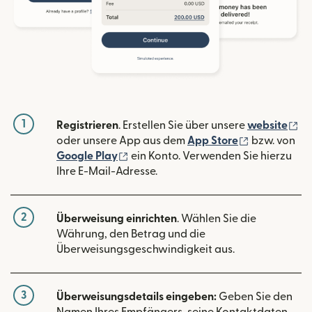
1
(w
Registrieren
. Erstellen Sie über unsere
website
(wird in ein
oder unsere App aus dem
App Store
bzw. von
(wird in einem neuen Fenster geöffn
Google Play
ein Konto. Verwenden Sie hierzu
Ihre E-Mail-Adresse.
2
Überweisung einrichten
. Wählen Sie die
Währung, den Betrag und die
Überweisungsgeschwindigkeit aus.
3
Überweisungsdetails eingeben:
Geben Sie den