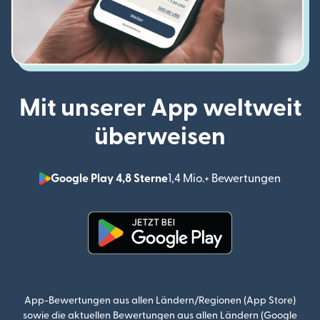
Mit unserer App weltweit
überweisen
Google Play 4,8 Sterne
1,4 Mio.+ Bewertungen
(wird i
(wird in einem neuen Fenster g
App-Bewertungen aus allen Ländern/Regionen (App Store)
sowie die aktuellen Bewertungen aus allen Ländern (Google