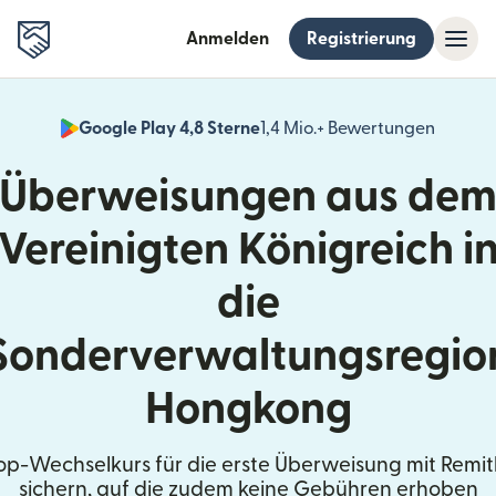
Anmelden
Registrierung
Google Play 4,8 Sterne
1,4 Mio.+ Bewertungen
(wird i
Überweisungen aus de
Vereinigten Königreich i
die
Sonderverwaltungsregio
Hongkong
op-Wechselkurs für die erste Überweisung mit Remit
sichern, auf die zudem keine Gebühren erhoben