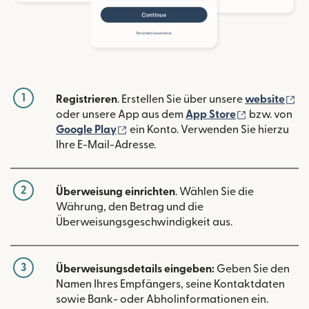
1
(w
Registrieren
. Erstellen Sie über unsere
website
(wird in ein
oder unsere App aus dem
App Store
bzw. von
(wird in einem neuen Fenster geöffn
Google Play
ein Konto. Verwenden Sie hierzu
Ihre E-Mail-Adresse.
2
Überweisung einrichten
. Wählen Sie die
Währung, den Betrag und die
Überweisungsgeschwindigkeit aus.
3
Überweisungsdetails eingeben:
Geben Sie den
Namen Ihres Empfängers, seine Kontaktdaten
sowie Bank- oder Abholinformationen ein.