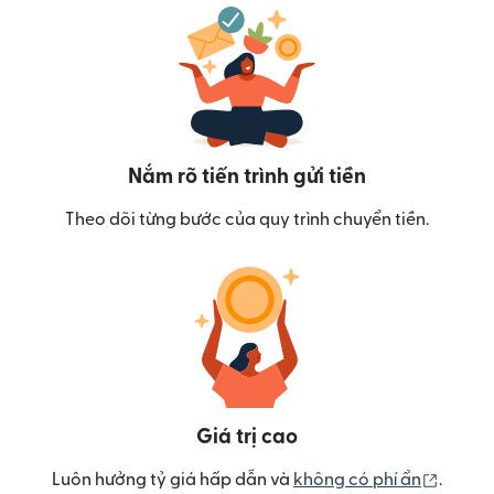
Nắm rõ tiến trình gửi tiền
Theo dõi từng bước của quy trình chuyển tiền.
Giá trị cao
(mở tr
Luôn hưởng tỷ giá hấp dẫn và
không có phí ẩn
.