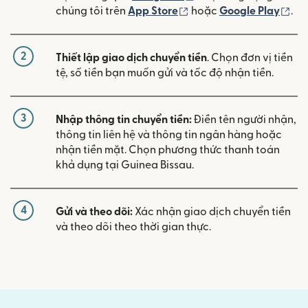
(mở trong cửa sổ mới)
(mở
chúng tôi trên
App Store
hoặc
Google Play
.
2
Thiết lập giao dịch chuyển tiền
. Chọn đơn vị tiền
tệ, số tiền bạn muốn gửi và tốc độ nhận tiền.
3
Nhập thông tin chuyển tiền:
Điền tên người nhận,
thông tin liên hệ và thông tin ngân hàng hoặc
nhận tiền mặt. Chọn phương thức thanh toán
khả dụng tại Guinea Bissau.
4
Gửi và theo dõi:
Xác nhận giao dịch chuyển tiền
và theo dõi theo thời gian thực.