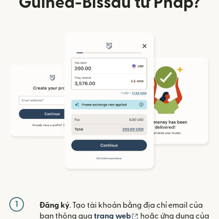
Guinea-Bissau từ Pháp?
1
Đăng ký
. Tạo tài khoản bằng địa chỉ email của
(mở trong cửa sổ mới)
bạn thông qua
trang web
hoặc ứng dụng của