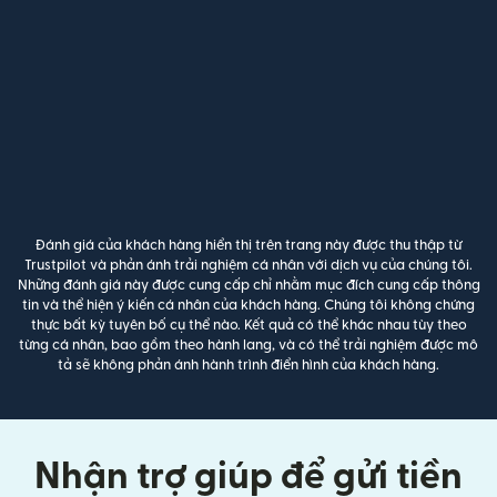
Đánh giá của khách hàng hiển thị trên trang này được thu thập từ
Trustpilot và phản ánh trải nghiệm cá nhân với dịch vụ của chúng tôi.
Những đánh giá này được cung cấp chỉ nhằm mục đích cung cấp thông
tin và thể hiện ý kiến cá nhân của khách hàng. Chúng tôi không chứng
thực bất kỳ tuyên bố cụ thể nào. Kết quả có thể khác nhau tùy theo
từng cá nhân, bao gồm theo hành lang, và có thể trải nghiệm được mô
tả sẽ không phản ánh hành trình điển hình của khách hàng.
Nhận trợ giúp để gửi tiền