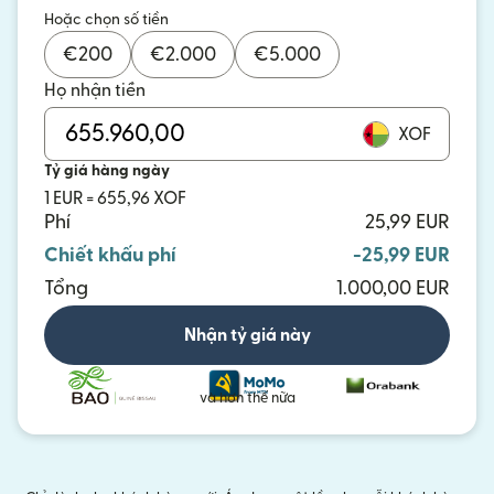
Hoặc chọn số tiền
€
200
€
2.000
€
5.000
Họ nhận tiền
XOF
Tỷ giá hàng ngày
1 EUR = 655,96 XOF
Phí
25,99 EUR
Chiết khấu phí
-25,99 EUR
Tổng
1.000,00 EUR
Nhận tỷ giá này
và hơn thế nữa