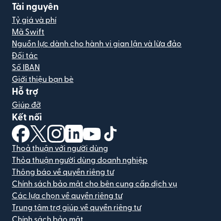
Tài nguyên
Tỷ giá và phí
Mã Swift
Nguồn lực dành cho hành vi gian lận và lừa đảo
Đối tác
Số IBAN
Giới thiệu bạn bè
Hỗ trợ
Giúp đỡ
Kết nối
(mở trong cửa sổ mới)
(mở trong cửa sổ mới)
(mở trong cửa sổ mới)
(mở trong cửa sổ mới)
(mở trong cửa sổ mới)
(mở trong cửa sổ mới)
Thoả thuận với người dùng
Thỏa thuận người dùng doanh nghiệp
Thông báo về quyền riêng tư
Chính sách bảo mật cho bên cung cấp dịch vụ
Các lựa chọn về quyền riêng tư
Trung tâm trợ giúp về quyền riêng tư
Chính sách bảo mật