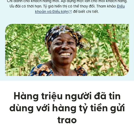
Chỉ dành cho khách hàng mới. Áp dụng một lần cho mỗi khách hàng.
Ưu đãi có thời hạn. Tỷ giá hiển thị có thể thay đổi. Tham khảo
Điều
(mở trong cửa sổ mới)
khoản và Điều kiện
để biết chi tiết.
Hàng triệu người đã tin
dùng với hàng tỷ tiền gửi
trao