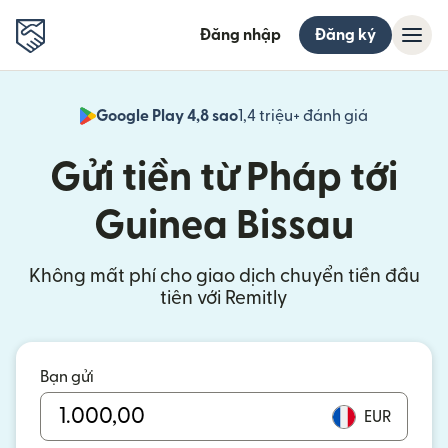
Đăng nhập
Đăng ký
Google Play 4,8 sao
1,4 triệu+ đánh giá
(mở trong 
Gửi tiền từ Pháp tới
Guinea Bissau
Không mất phí cho giao dịch chuyển tiền đầu
tiên với Remitly
Bạn gửi
EUR