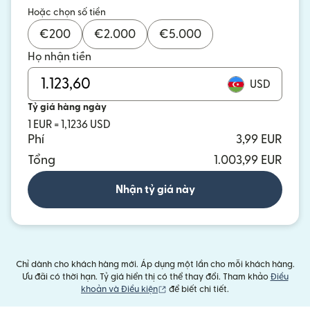
Hoặc chọn số tiền
€
200
€
2.000
€
5.000
Họ nhận tiền
USD
Tỷ giá hàng ngày
1 EUR = 1,1236 USD
Phí
3,99 EUR
Tổng
1.003,99 EUR
Nhận tỷ giá này
Chỉ dành cho khách hàng mới. Áp dụng một lần cho mỗi khách hàng.
Ưu đãi có thời hạn. Tỷ giá hiển thị có thể thay đổi. Tham khảo
Điều
(mở trong cửa sổ mới)
khoản và Điều kiện
để biết chi tiết.