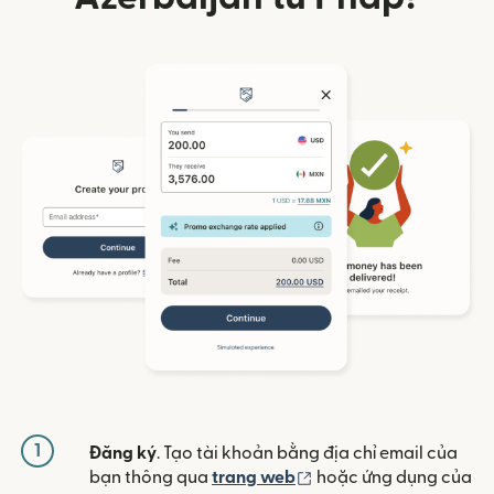
1
Đăng ký
. Tạo tài khoản bằng địa chỉ email của
(mở trong cửa sổ mới)
bạn thông qua
trang web
hoặc ứng dụng của