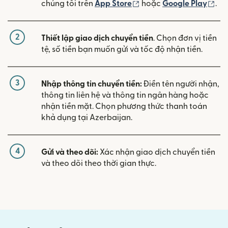
(mở trong cửa sổ mới)
(mở
chúng tôi trên
App Store
hoặc
Google Play
.
2
Thiết lập giao dịch chuyển tiền
. Chọn đơn vị tiền
tệ, số tiền bạn muốn gửi và tốc độ nhận tiền.
3
Nhập thông tin chuyển tiền:
Điền tên người nhận,
thông tin liên hệ và thông tin ngân hàng hoặc
nhận tiền mặt. Chọn phương thức thanh toán
khả dụng tại Azerbaijan.
4
Gửi và theo dõi:
Xác nhận giao dịch chuyển tiền
và theo dõi theo thời gian thực.