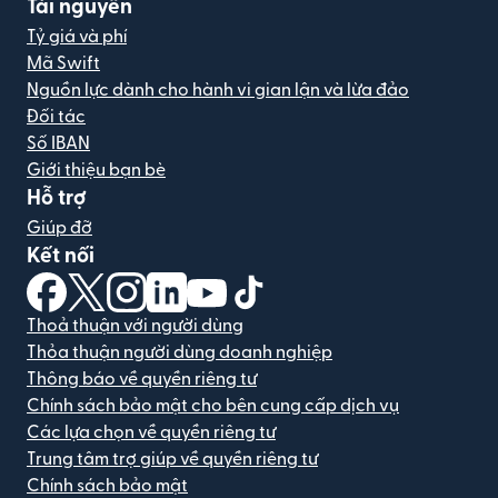
Tài nguyên
Tỷ giá và phí
Mã Swift
Nguồn lực dành cho hành vi gian lận và lừa đảo
Đối tác
Số IBAN
Giới thiệu bạn bè
Hỗ trợ
Giúp đỡ
Kết nối
(mở trong cửa sổ mới)
(mở trong cửa sổ mới)
(mở trong cửa sổ mới)
(mở trong cửa sổ mới)
(mở trong cửa sổ mới)
(mở trong cửa sổ mới)
Thoả thuận với người dùng
Thỏa thuận người dùng doanh nghiệp
Thông báo về quyền riêng tư
Chính sách bảo mật cho bên cung cấp dịch vụ
Các lựa chọn về quyền riêng tư
Trung tâm trợ giúp về quyền riêng tư
Chính sách bảo mật