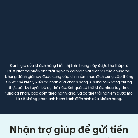
Đánh giá của khách hàng hiển thị trên trang này được thu thập từ
Trustpilot và phản ánh trải nghiệm cá nhân với dịch vụ của chúng tôi.
Những đánh giá này được cung cấp chỉ nhằm mục đích cung cấp thông
tin và thể hiện ý kiến cá nhân của khách hàng. Chúng tôi không chứng
thực bất kỳ tuyên bố cụ thể nào. Kết quả có thể khác nhau tùy theo
từng cá nhân, bao gồm theo hành lang, và có thể trải nghiệm được mô
tả sẽ không phản ánh hành trình điển hình của khách hàng.
Nhận trợ giúp để gửi tiền