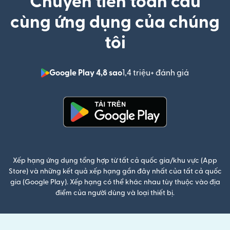
Chuyển tiền toàn cầu
cùng ứng dụng của chúng
tôi
Google Play 4,8 sao
1,4 triệu+ đánh giá
(mở trong 
(mở trong cửa sổ mới)
Xếp hạng ứng dụng tổng hợp từ tất cả quốc gia/khu vực (App
Store) và những kết quả xếp hạng gần đây nhất của tất cả quốc
gia (Google Play). Xếp hạng có thể khác nhau tùy thuộc vào địa
điểm của người dùng và loại thiết bị.