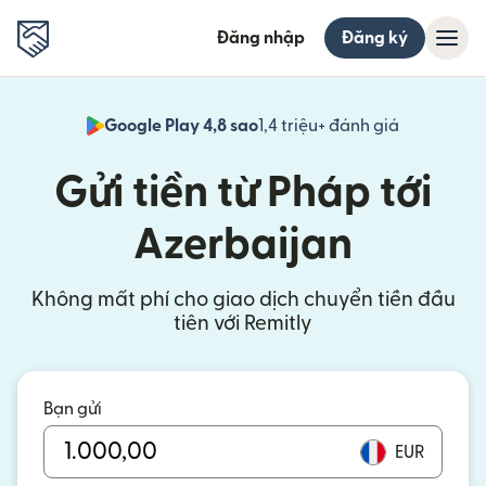
Đăng nhập
Đăng ký
Google Play 4,8 sao
1,4 triệu+ đánh giá
(mở trong 
Gửi tiền từ Pháp tới
Azerbaijan
Không mất phí cho giao dịch chuyển tiền đầu
tiên với Remitly
Bạn gửi
EUR