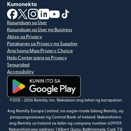
Kumonekta
(bubukas sa bagong window)
(bubukas sa bagong window)
(bubukas sa bagong window)
(bubukas sa bagong window)
(bubukas sa bagong window)
(bubukas sa bagong windo
Kasunduan sa User
Kasunduan sa User ng Business
Abiso sa Privacy
Patakaran sa Privacy ng Supplier
Ang Iyong Mga Privacy Choice
Help Center para sa Privacy
Seguridad
Accessibility
(bubukas sa bagong window)
©2012 -
2026
Remitly, Inc.
Nakalaan ang lahat ng karapatan
Ang Remitly Europe Limited, na nagte-trade bilang Remitly, ay
pinapangasiwaan ng Central Bank of Ireland. Nakarehistro
ang Remitly sa Ireland sa ilalim ng company number 629909.
Nakarehistrong address: 1 Albert Quay, Ballintemple, Cork T12