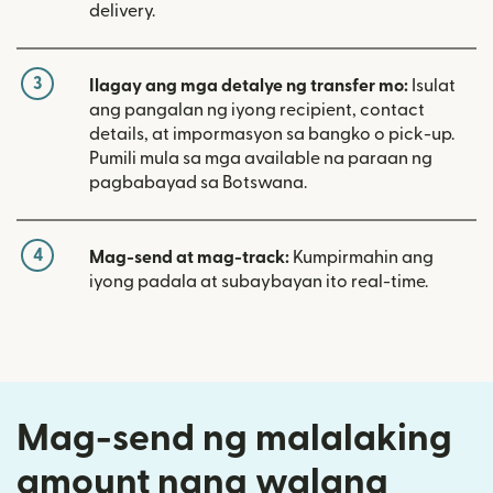
delivery.
3
Ilagay ang mga detalye ng transfer mo:
Isulat
ang pangalan ng iyong recipient, contact
details, at impormasyon sa bangko o pick-up.
Pumili mula sa mga available na paraan ng
pagbabayad sa Botswana.
4
Mag-send at mag-track:
Kumpirmahin ang
iyong padala at subaybayan ito real-time.
Mag-send ng malalaking
amount nang walang