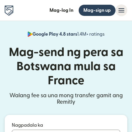
Mag-log In
Mag-sign up
Google Play 4.8 stars
1.4M+ ratings
(bubukas sa
Mag-send ng pera sa
Botswana mula sa
France
Walang fee sa una mong transfer gamit ang
Remitly
Nagpadala ka