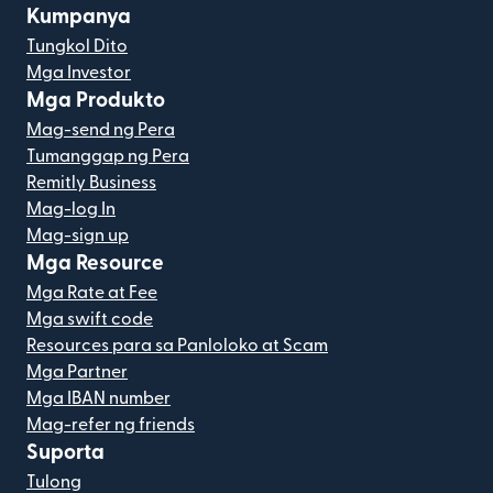
Kumpanya
Tungkol Dito
Mga Investor
Mga Produkto
Mag-send ng Pera
Tumanggap ng Pera
Remitly Business
Mag-log In
Mag-sign up
Mga Resource
Mga Rate at Fee
Mga swift code
Resources para sa Panloloko at Scam
Mga Partner
Mga IBAN number
Mag-refer ng friends
Suporta
Tulong