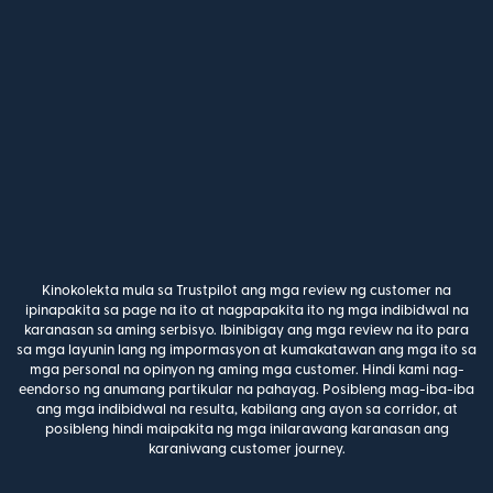
Kinokolekta mula sa Trustpilot ang mga review ng customer na
ipinapakita sa page na ito at nagpapakita ito ng mga indibidwal na
karanasan sa aming serbisyo. Ibinibigay ang mga review na ito para
sa mga layunin lang ng impormasyon at kumakatawan ang mga ito sa
mga personal na opinyon ng aming mga customer. Hindi kami nag-
eendorso ng anumang partikular na pahayag. Posibleng mag-iba-iba
ang mga indibidwal na resulta, kabilang ang ayon sa corridor, at
posibleng hindi maipakita ng mga inilarawang karanasan ang
karaniwang customer journey.