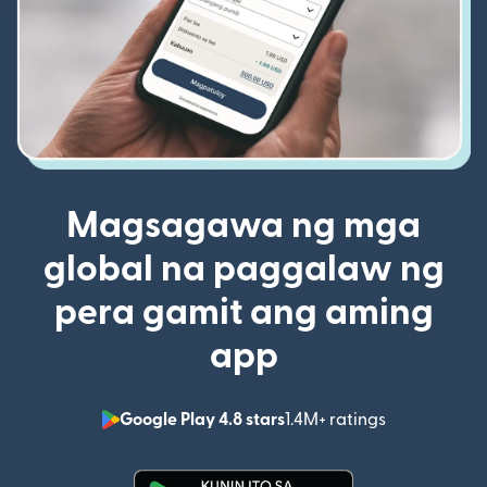
Magsagawa ng mga
global na paggalaw ng
pera gamit ang aming
app
Google Play 4.8 stars
1.4M+ ratings
(bubukas sa