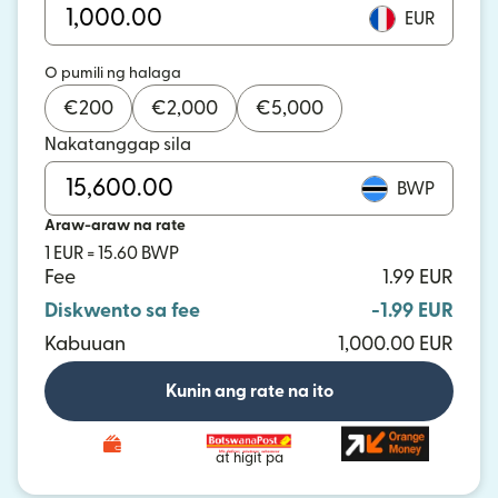
EUR
O pumili ng halaga
€
200
€
2,000
€
5,000
Nakatanggap sila
BWP
Araw-araw na rate
1 EUR = 15.60 BWP
Fee
1.99 EUR
Diskwento sa fee
-1.99 EUR
Kabuuan
1,000.00 EUR
Kunin ang rate na ito
at higit pa