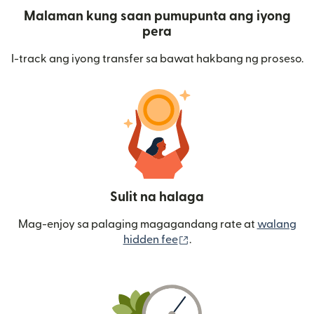
Malaman kung saan pumupunta ang iyong
pera
I-track ang iyong transfer sa bawat hakbang ng proseso.
Sulit na halaga
Mag-enjoy sa palaging magagandang rate at
walang
(bubukas sa bagong wi
hidden fee
.