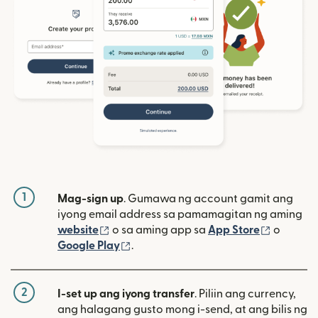
1
Mag-sign up
. Gumawa ng account gamit ang
iyong email address sa pamamagitan ng aming
(bubukas sa bagong window)
(bubuka
website
o sa aming app sa
App Store
o
(bubukas sa bagong window)
Google Play
.
2
I-set up ang iyong transfer
. Piliin ang currency,
ang halagang gusto mong i-send, at ang bilis ng