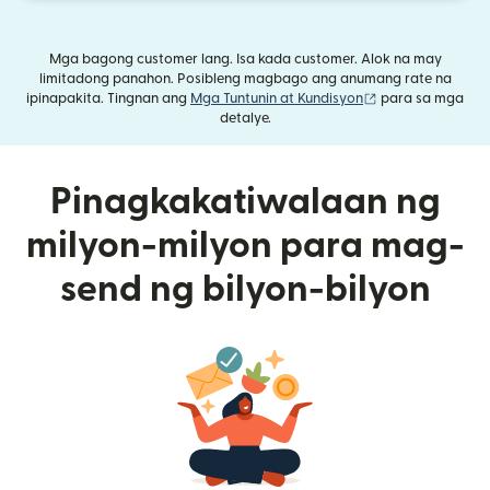
Mga bagong customer lang. Isa kada customer. Alok na may
limitadong panahon. Posibleng magbago ang anumang rate na
(bubukas sa bag
ipinapakita. Tingnan ang
Mga Tuntunin at Kundisyon
para sa mga
detalye.
Pinagkakatiwalaan ng
milyon-milyon para mag-
send ng bilyon-bilyon