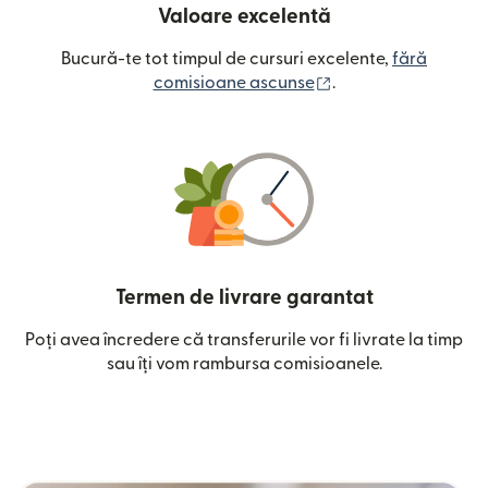
Valoare excelentă
Bucură-te tot timpul de cursuri excelente,
fără
(se deschide într-o
comisioane ascunse
.
Termen de livrare garantat
Poți avea încredere că transferurile vor fi livrate la timp
sau îți vom rambursa comisioanele.