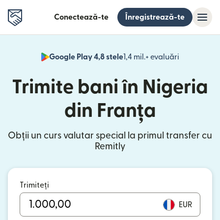
Conectează-te
Înregistrează-te
Google Play 4,8 stele
1,4 mil.+ evaluări
(se deschid
Trimite bani în Nigeria
din Franța
Obții un curs valutar special la primul transfer cu
Remitly
Trimiteți
EUR