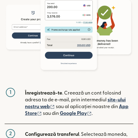
1
Înregistrează-te
. Creează un cont folosind
adresa ta de e-mail, prin intermediul
site-ului
(se deschide într-o fereastră nouă)
nostru web
sau al aplicației noastre din
App
(se deschide într-o fereastră nouă)
(se deschide într-o 
Store
sau din
Google Play
.
2
Configurează transferul
. Selectează moneda,