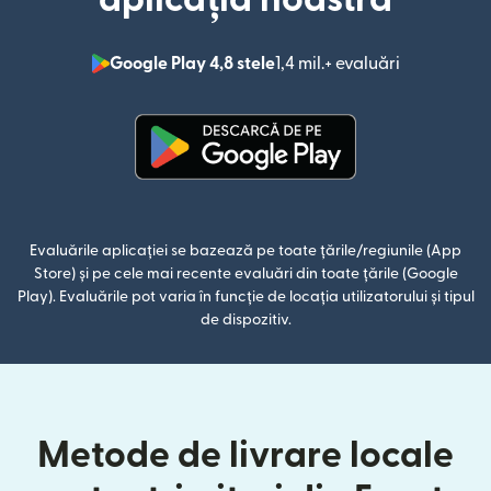
Google Play 4,8 stele
1,4 mil.+ evaluări
(se deschid
(se deschide într-o fereastră n
Evaluările aplicației se bazează pe toate țările/regiunile (App
Store) și pe cele mai recente evaluări din toate țările (Google
Play). Evaluările pot varia în funcție de locația utilizatorului și tipul
de dispozitiv.
Metode de livrare locale