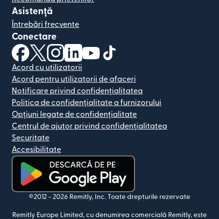
Asistență
Întrebări frecvente
Conectare
(se deschide într-o fereastră nouă)
(se deschide într-o fereastră nouă)
(se deschide într-o fereastră nouă)
(se deschide într-o fereastră nouă)
(se deschide într-o fereastră nou
(se deschide într-o fereastr
Acord cu utilizatorii
Acord pentru utilizatorii de afaceri
Notificare privind confidențialitatea
Politica de confidențialitate a furnizorului
Opțiuni legate de confidențialitate
Centrul de ajutor privind confidențialitatea
Securitate
Accesibilitate
(se deschide într-o fereastră nouă)
©2012 -
2026
Remitly, Inc.
Toate drepturile rezervate
Remitly Europe Limited, cu denumirea comercială Remitly, este