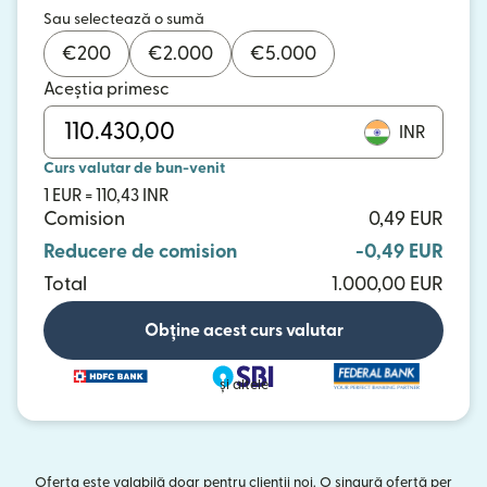
Sau selectează o sumă
€
200
€
2.000
€
5.000
Aceștia primesc
INR
Curs valutar de bun-venit
1 EUR = 110,43 INR
Comision
0,49 EUR
Reducere de comision
-0,49 EUR
Total
1.000,00 EUR
Obține acest curs valutar
și altele
Oferta este valabilă doar pentru clienții noi. O singură ofertă per