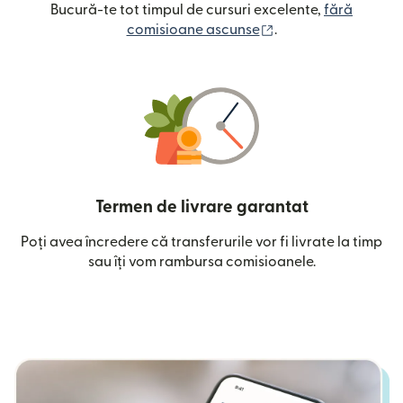
Bucură-te tot timpul de cursuri excelente,
fără
(se deschide într-o
comisioane ascunse
.
Termen de livrare garantat
Poți avea încredere că transferurile vor fi livrate la timp
sau îți vom rambursa comisioanele.