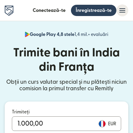
Conectează-te
Înregistrează-te
Google Play 4,8 stele
1,4 mil.+ evaluări
(se deschid
Trimite bani în India
din Franța
Obții un curs valutar special și nu plătești niciun
comision la primul transfer cu Remitly
Trimiteți
EUR