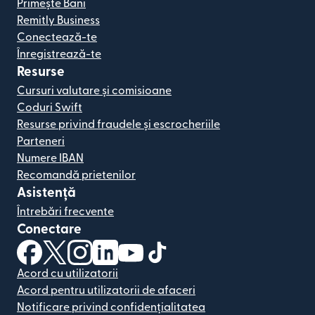
Primește Bani
Remitly Business
Conectează-te
Înregistrează-te
Resurse
Cursuri valutare și comisioane
Coduri Swift
Resurse privind fraudele și escrocheriile
Parteneri
Numere IBAN
Recomandă prietenilor
Asistență
Întrebări frecvente
Conectare
(se deschide într-o fereastră nouă)
(se deschide într-o fereastră nouă)
(se deschide într-o fereastră nouă)
(se deschide într-o fereastră nouă)
(se deschide într-o fereastră nou
(se deschide într-o fereastr
Acord cu utilizatorii
Acord pentru utilizatorii de afaceri
Notificare privind confidențialitatea