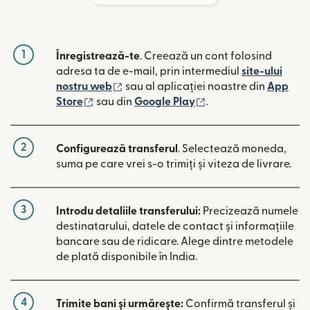
1
Înregistrează-te
. Creează un cont folosind
adresa ta de e-mail, prin intermediul
site-ului
(se deschide într-o fereastră nouă)
nostru web
sau al aplicației noastre din
App
(se deschide într-o fereastră nouă)
(se deschide într-o 
Store
sau din
Google Play
.
2
Configurează transferul
. Selectează moneda,
suma pe care vrei s-o trimiți și viteza de livrare.
3
Introdu detaliile transferului:
Precizează numele
destinatarului, datele de contact și informațiile
bancare sau de ridicare. Alege dintre metodele
de plată disponibile în India.
4
Trimite bani și urmărește:
Confirmă transferul și