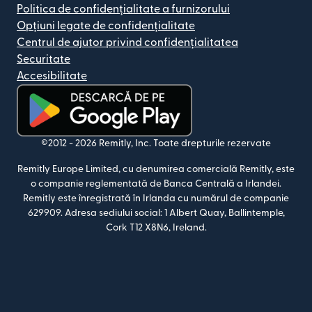
Politica de confidențialitate a furnizorului
Opțiuni legate de confidențialitate
Centrul de ajutor privind confidențialitatea
Securitate
Accesibilitate
(se deschide într-o fereastră nouă)
©2012 -
2026
Remitly, Inc.
Toate drepturile rezervate
Remitly Europe Limited, cu denumirea comercială Remitly, este
o companie reglementată de Banca Centrală a Irlandei.
Remitly este înregistrată în Irlanda cu numărul de companie
629909. Adresa sediului social: 1 Albert Quay, Ballintemple,
Cork T12 X8N6, Ireland.