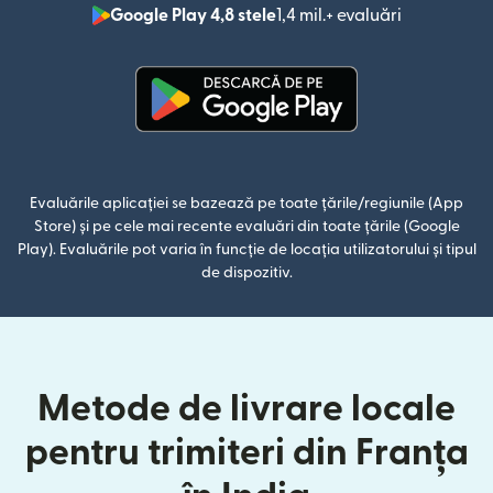
Google Play 4,8 stele
1,4 mil.+ evaluări
(se deschid
(se deschide într-o fereastră n
Evaluările aplicației se bazează pe toate țările/regiunile (App
Store) și pe cele mai recente evaluări din toate țările (Google
Play). Evaluările pot varia în funcție de locația utilizatorului și tipul
de dispozitiv.
Metode de livrare locale
pentru trimiteri din Franța