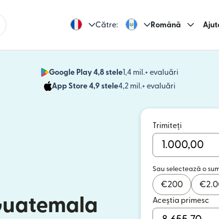
Către:
Română
Ajut
Google Play 4,8 stele
1,4 mil.+ evaluări
(se deschid
App Store 4,9 stele
4,2 mil.+ evaluări
(se deschide
Trimiteți
Sau selectează o su
€
200
€
2.
 Guatemala
Aceștia primesc