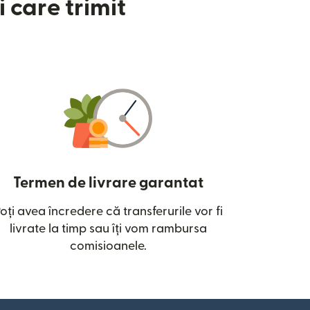
 care trimit
Termen de livrare garantat
oți avea încredere că transferurile vor fi
ntr-o fereastră nouă)
livrate la timp sau îți vom rambursa
comisioanele.