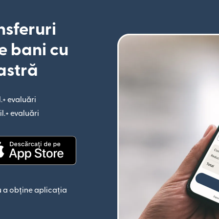
nsferuri
e bani cu
astră
l.+ evaluări
(se deschide într-o fereastră nouă)
il.+ evaluări
(se deschide într-o fereastră nouă)
astră nouă)
(se deschide într-o fereastră nouă)
 a obține aplicația