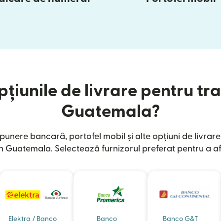
țiunile de livrare pentru tra
Guatemala?
unere bancară, portofel mobil și alte opțiuni de livrar
n Guatemala. Selectează furnizorul preferat pentru a af
Elektra / Banco
Banco
Banco G&T