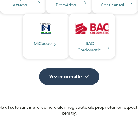
Azteca
Promérica
Continental
MiCoope
BAC
Credomatic
Vezi mai multe
e afișate sunt mărci comerciale înregistrate ale proprietarilor respectiv
Remitly.