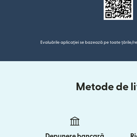
Evaluările aplicației se bazează pe toate țările/re
Metode de li
Depunere bancară
Ri