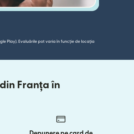
le Play). Evaluările pot varia în funcție de locația
din Franța în
Depunere pe card de