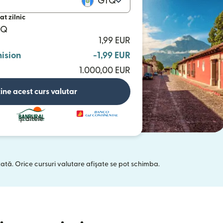
GTQ
at zilnic
TQ
1,99 EUR
ision
-1,99 EUR
1.000,00 EUR
ine acest curs valutar
și altele
tată. Orice cursuri valutare afișate se pot schimba.
 într-o fereastră nouă)