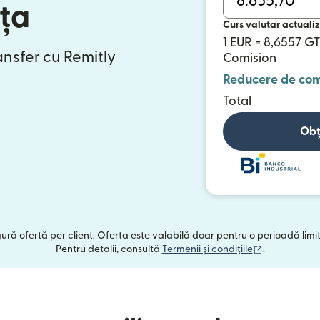
nța
Curs valutar actualiz
1 EUR = 8,6557 G
ansfer cu Remitly
Comision
Reducere de com
Total
Obț
ngură ofertă per client. Oferta este valabilă doar pentru o perioadă limi
(se deschide
Pentru detalii, consultă
Termenii și condițiile
.