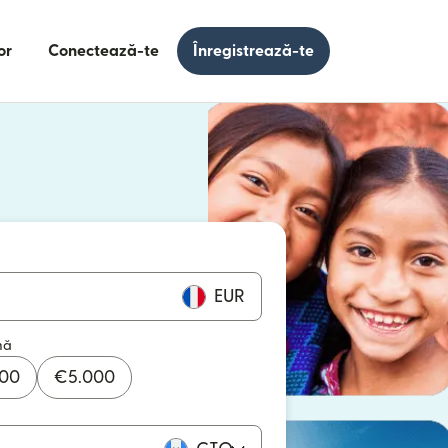
or
Conectează-te
Înregistrează-te
e într-o fereastră nouă)
 într-o fereastră nouă)
EUR
mă
000
€
5.000