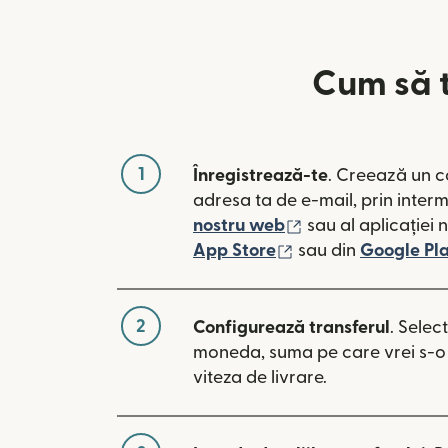
Cum să t
1
Înregistrează-te
. Creează un c
adresa ta de e-mail, prin inter
(se deschide într-
nostru web
sau al aplicației 
(se deschide într-o
App Store
sau din
Google Pl
2
Configurează transferul
. Selec
moneda, suma pe care vrei s-o t
viteza de livrare.