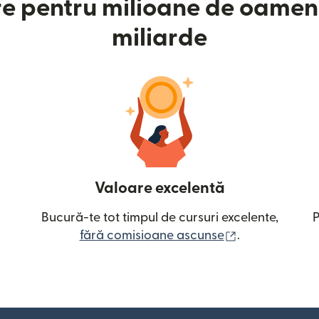
e pentru milioane de oameni
miliarde
Valoare excelentă
Bucură-te tot timpul de cursuri excelente,
P
(se deschide î
fără comisioane ascunse
.