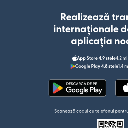
Realizează tra
internaționale d
aplicația no
App Store 4,9 stele
4,2 mi
Google Play 4,8 stele
1,4 m
(se deschide într-o fere
Scanează codul cu telefonul pentru