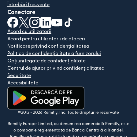
Întrebări frecvente
Conectare
(se deschide într-o fereastră nouă)
(se deschide într-o fereastră nouă)
(se deschide într-o fereastră nouă)
(se deschide într-o fereastră nouă)
(se deschide într-o fereastră nou
(se deschide într-o fereastr
Acord cu utilizatorii
Acord pentru utilizatorii de afaceri
Notificare privind confidențialitatea
Politica de confidențialitate a furnizorului
Opțiuni legate de confidențialitate
Centrul de ajutor privind confidențialitatea
Securitate
Accesibilitate
(se deschide într-o fereastră nouă)
©2012 -
2026
Remitly, Inc.
Toate drepturile rezervate
Remitly Europe Limited, cu denumirea comercială Remitly, este
o companie reglementată de Banca Centrală a Irlandei.
Remitly este înregistrată în Irlanda cu numărul de companie