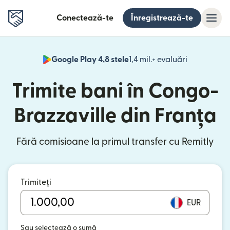
Conectează-te
Înregistrează-te
Google Play 4,8 stele
1,4 mil.+ evaluări
(se deschid
Trimite bani în Congo-
Brazzaville din Franța
Fără comisioane la primul transfer cu Remitly
Trimiteți
EUR
Sau selectează o sumă