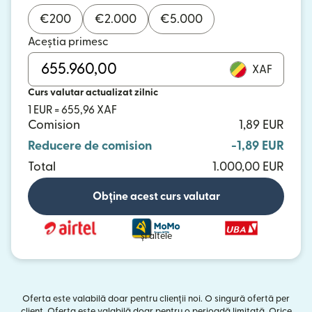
€
200
€
2.000
€
5.000
Aceștia primesc
XAF
Curs valutar actualizat zilnic
1 EUR = 655,96 XAF
Comision
1,89 EUR
Reducere de comision
-1,89 EUR
Total
1.000,00 EUR
Obține acest curs valutar
și altele
Oferta este valabilă doar pentru clienții noi. O singură ofertă per
client. Oferta este valabilă doar pentru o perioadă limitată. Orice