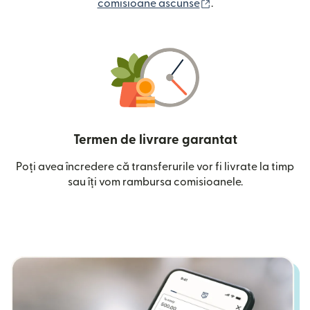
(se deschide într-o
comisioane ascunse
.
Termen de livrare garantat
Poți avea încredere că transferurile vor fi livrate la timp
sau îți vom rambursa comisioanele.