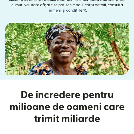
cursuri valutare afișate se pot schimba. Pentru detalii, consultă
(se deschide într-o fereast
Termenii și condițiile
.
De încredere pentru
milioane de oameni care
trimit miliarde