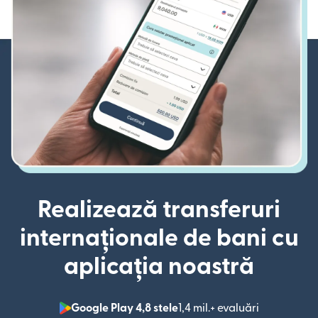
Realizează transferuri
internaționale de bani cu
aplicația noastră
Google Play 4,8 stele
1,4 mil.+ evaluări
(se deschid