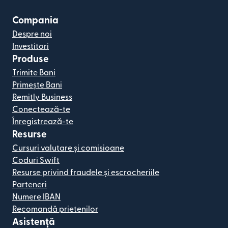
Compania
Despre noi
Investitori
Produse
Trimite Bani
Primește Bani
Remitly Business
Conectează-te
Înregistrează-te
Resurse
Cursuri valutare și comisioane
Coduri Swift
Resurse privind fraudele și escrocheriile
Parteneri
Numere IBAN
Recomandă prietenilor
Asistență