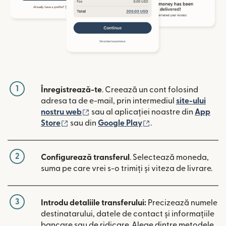
1
Înregistrează-te
. Creează un cont folosind
adresa ta de e-mail, prin intermediul
site-ului
(se deschide într-o fereastră nouă)
nostru web
sau al aplicației noastre din
App
(se deschide într-o fereastră nouă)
(se deschide într-o 
Store
sau din
Google Play
.
2
Configurează transferul
. Selectează moneda,
suma pe care vrei s-o trimiți și viteza de livrare.
3
Introdu detaliile transferului:
Precizează numele
destinatarului, datele de contact și informațiile
bancare sau de ridicare. Alege dintre metodele