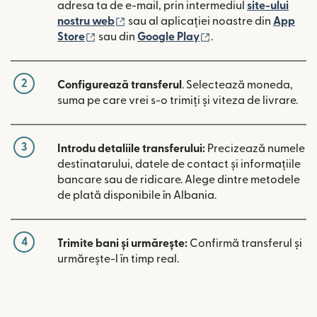
adresa ta de e-mail, prin intermediul
site-ului
(se deschide într-o fereastră nouă)
nostru web
sau al aplicației noastre din
App
(se deschide într-o fereastră nouă)
(se deschide într-o 
Store
sau din
Google Play
.
2
Configurează transferul
. Selectează moneda,
suma pe care vrei s-o trimiți și viteza de livrare.
3
Introdu detaliile transferului:
Precizează numele
destinatarului, datele de contact și informațiile
bancare sau de ridicare. Alege dintre metodele
de plată disponibile în Albania.
4
Trimite bani și urmărește:
Confirmă transferul și
urmărește-l în timp real.