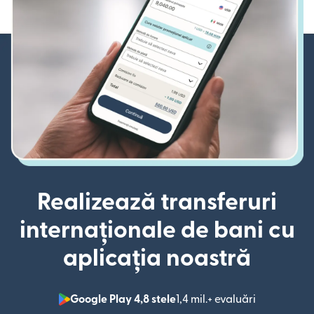
Realizează transferuri
internaționale de bani cu
aplicația noastră
Google Play 4,8 stele
1,4 mil.+ evaluări
(se deschid