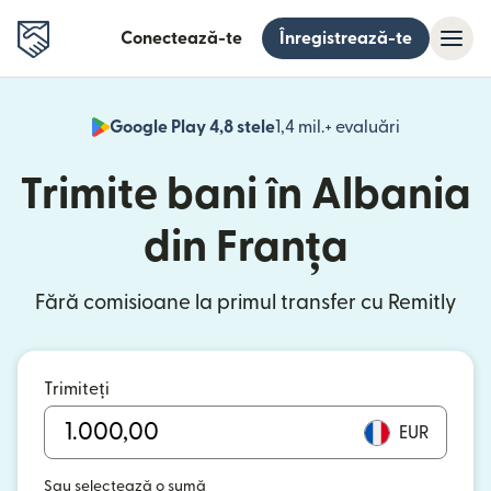
Conectează-te
Înregistrează-te
Google Play 4,8 stele
1,4 mil.+ evaluări
(se deschid
Trimite bani în Albania
din Franța
Fără comisioane la primul transfer cu Remitly
Trimiteți
EUR
Sau selectează o sumă