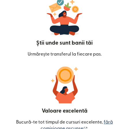
Știi unde sunt banii tăi
Urmărește transferul la fiecare pas.
Valoare excelentă
Bucură-te tot timpul de cursuri excelente,
fără
(se deschide într-o
comisioane ascunse
.