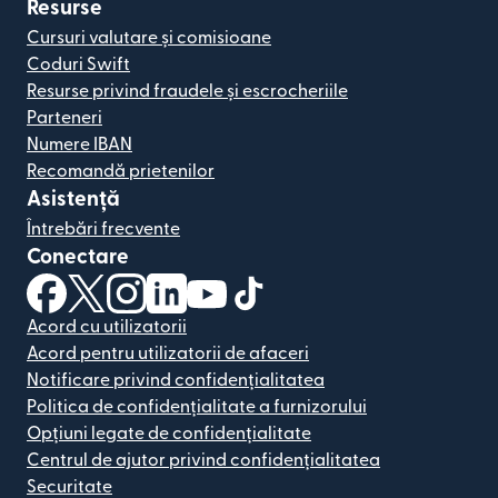
Resurse
Cursuri valutare și comisioane
Coduri Swift
Resurse privind fraudele și escrocheriile
Parteneri
Numere IBAN
Recomandă prietenilor
Asistență
Întrebări frecvente
Conectare
(se deschide într-o fereastră nouă)
(se deschide într-o fereastră nouă)
(se deschide într-o fereastră nouă)
(se deschide într-o fereastră nouă)
(se deschide într-o fereastră nou
(se deschide într-o fereastr
Acord cu utilizatorii
Acord pentru utilizatorii de afaceri
Notificare privind confidențialitatea
Politica de confidențialitate a furnizorului
Opțiuni legate de confidențialitate
Centrul de ajutor privind confidențialitatea
Securitate