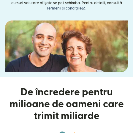
cursuri valutare afișate se pot schimba. Pentru detalii, consultă
(se deschide într-o fereast
Termenii și condițiile
.
De încredere pentru
milioane de oameni care
trimit miliarde