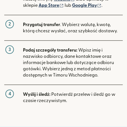
(otwiera się w nowym oknie)
(otwiera si
sklepie
App Store
lub
Google Play
.
2
Przygotuj transfer
. Wybierz walutę, kwotę,
którą chcesz wysłać, oraz szybkość dostawy.
3
Podaj szczegóły transferu:
Wpisz imię i
nazwisko odbiorcy, dane kontaktowe oraz
informacje bankowe lub dotyczące odbioru
gotówki. Wybierz jedną z metod płatności
dostępnych w Timoru Wschodniego.
4
Wyślij i śledź:
Potwierdź przelew i śledź go w
czasie rzeczywistym.