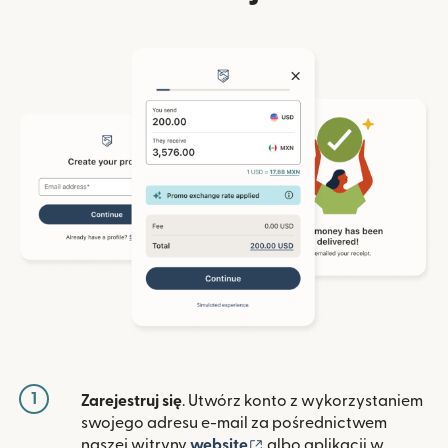
1
Zarejestruj się
. Utwórz konto z wykorzystaniem
swojego adresu e-mail za pośrednictwem
(otwiera się w nowym ok
naszej witryny
website
albo aplikacji w