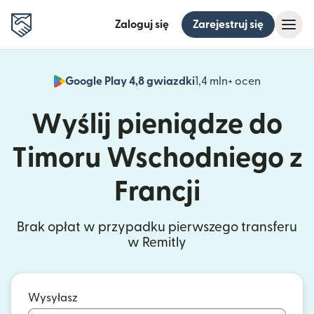
Zaloguj się
Zarejestruj się
Google Play 4,8 gwiazdki
1,4 mln+ ocen
(otwiera 
Wyślij pieniądze do
Timoru Wschodniego z
Francji
Brak opłat w przypadku pierwszego transferu
w Remitly
Wysyłasz