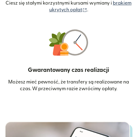
Ciesz się stałymi korzystnymi kursami wymiany i
brakiem
(otwiera się w nowym 
ukrytych opłat
.
Gwarantowany czas realizacji
Możesz mieć pewność, że transfery są realizowane na
czas. W przeciwnym razie zwrócimy opłaty.