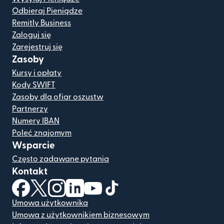
Odbieraj Pieniądze
Remitly Business
Zaloguj się
Zarejestruj się
Zasoby
Kursy i opłaty
Kody SWIFT
Zasoby dla ofiar oszustw
Partnerzy
Numery IBAN
Poleć znajomym
Wsparcie
Często zadawane pytania
Kontakt
(otwiera się w nowym oknie)
(otwiera się w nowym oknie)
(otwiera się w nowym oknie)
(otwiera się w nowym oknie)
(otwiera się w nowym oknie)
(otwiera się w nowym oknie
Umowa użytkownika
Umowa z użytkownikiem biznesowym