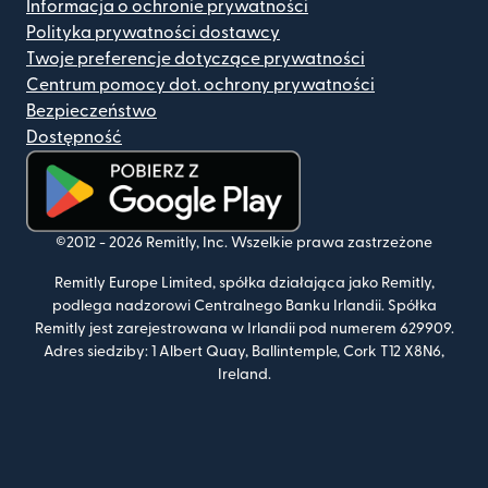
Informacja o ochronie prywatności
Polityka prywatności dostawcy
Twoje preferencje dotyczące prywatności
Centrum pomocy dot. ochrony prywatności
Bezpieczeństwo
Dostępność
(otwiera się w nowym oknie)
©2012 -
2026
Remitly, Inc.
Wszelkie prawa zastrzeżone
Remitly Europe Limited, spółka działająca jako Remitly,
podlega nadzorowi Centralnego Banku Irlandii. Spółka
Remitly jest zarejestrowana w Irlandii pod numerem 629909.
Adres siedziby: 1 Albert Quay, Ballintemple, Cork T12 X8N6,
Ireland.