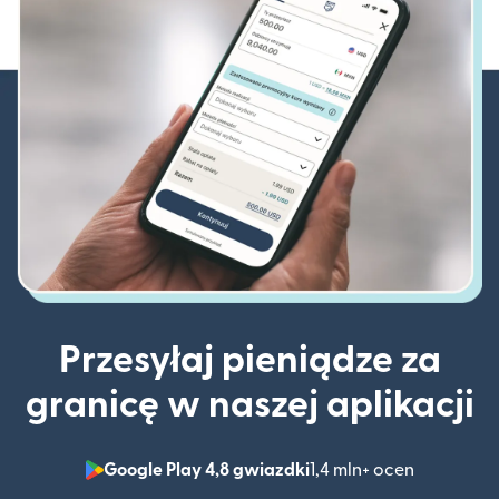
Przesyłaj pieniądze za
granicę w naszej aplikacji
Google Play 4,8 gwiazdki
1,4 mln+ ocen
(otwiera 