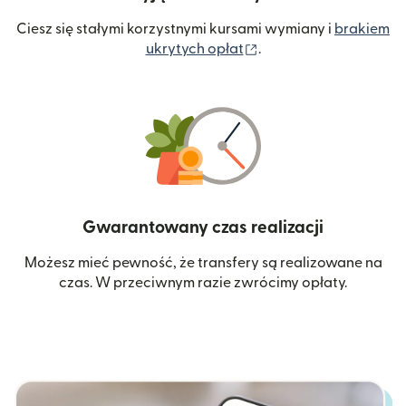
Ciesz się stałymi korzystnymi kursami wymiany i
brakiem
(otwiera się w nowym 
ukrytych opłat
.
Gwarantowany czas realizacji
Możesz mieć pewność, że transfery są realizowane na
czas. W przeciwnym razie zwrócimy opłaty.