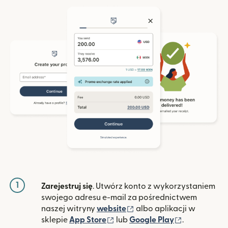
1
Zarejestruj się
. Utwórz konto z wykorzystaniem
swojego adresu e-mail za pośrednictwem
(otwiera się w nowym ok
naszej witryny
website
albo aplikacji w
(otwiera się w nowym oknie)
(otwiera si
sklepie
App Store
lub
Google Play
.