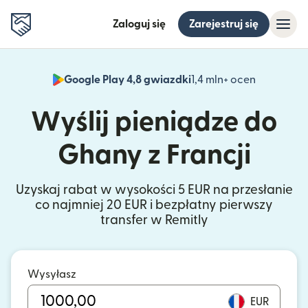
Zaloguj się
Zarejestruj się
Google Play 4,8 gwiazdki
1,4 mln+ ocen
(otwiera 
Wyślij pieniądze do
Ghany z Francji
Uzyskaj rabat w wysokości 5 EUR na przesłanie
co najmniej 20 EUR i bezpłatny pierwszy
transfer w Remitly
Wysyłasz
EUR