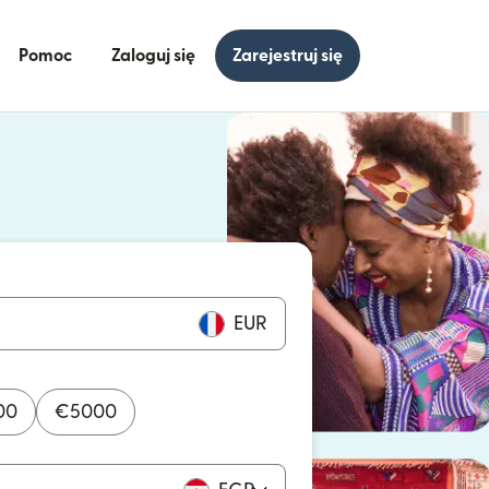
Pomoc
Zaloguj się
Zarejestruj się
się w nowym oknie)
ię w nowym oknie)
EUR
00
€
5000