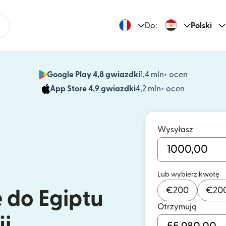
Do:
Polski
Google Play 4,8 gwiazdki
1,4 mln+ ocen
(otwiera 
App Store 4,9 gwiazdki
4,2 mln+ ocen
(otwiera s
Wysyłasz
Lub wybierz kwotę
€
200
€
20
e do Egiptu
Otrzymują
ji