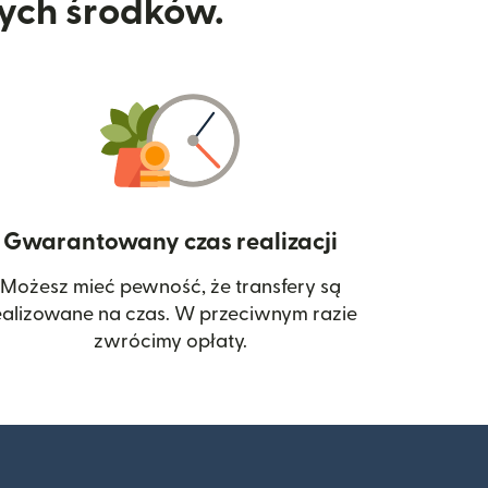
nych środków.
Gwarantowany czas realizacji
Możesz mieć pewność, że transfery są
 się w nowym oknie)
ealizowane na czas. W przeciwnym razie
zwrócimy opłaty.