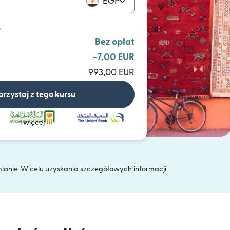
EGP
P
Bez opłat
-7,00 EUR
993,00 EUR
orzystaj z tego kursu
i więcej
mianie. W celu uzyskania szczegółowych informacji
 oknie)