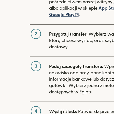
pośrednictwem naszej witryny
albo aplikacji w sklepie
App St
(otwiera się w 
Google Play
.
2
Przygotuj transfer
. Wybierz wa
którą chcesz wysłać, oraz szy
dostawy.
3
Podaj szczegóły transferu:
Wpisz
nazwisko odbiorcy, dane kont
informacje bankowe lub dotyc
gotówki. Wybierz jedną z meto
dostępnych w Egiptu.
4
Wyślij i śledź:
Potwierdź przele