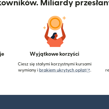
kowników. Miliardy przesła
je
Wyjątkowe korzyści
Ciesz się stałymi korzystnymi kursami
(otwiera
wymiany i
brakiem ukrytych opłat
.
r