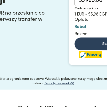
Codzienny kurs
UR na przesłanie co
1 EUR = 55,98 EG
ierwszy transfer w
Opłata
Rabat
Razem
Sk
. Oferta ograniczona czasowo. Wszystkie pokazane kursy mogą ulec z
(otwiera się w nowym
zobacz
Zasady i warunki
.