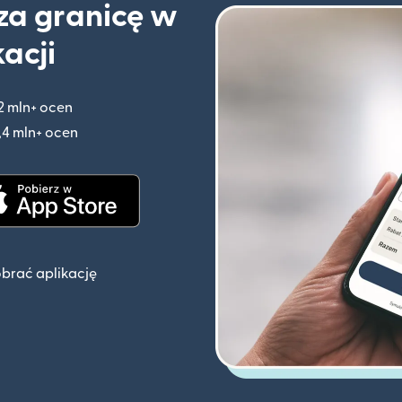
 za granicę w
kacji
2 mln+ ocen
(otwiera się w nowym oknie)
,4 mln+ ocen
(otwiera się w nowym oknie)
knie)
(otwiera się w nowym oknie)
obrać aplikację