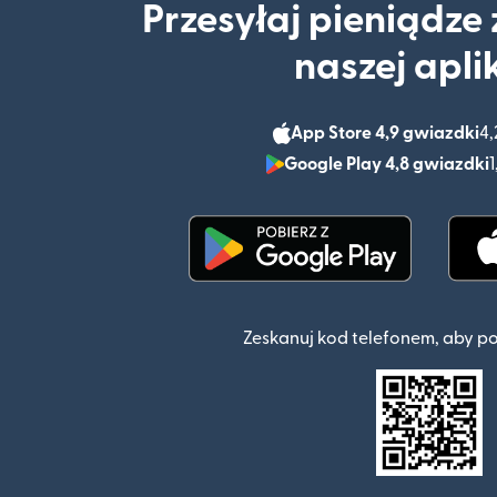
Przesyłaj pieniądze
naszej apli
App Store 4,9 gwiazdki
4,
Google Play 4,8 gwiazdki
1
(otwiera się w nowym o
Zeskanuj kod telefonem, aby p