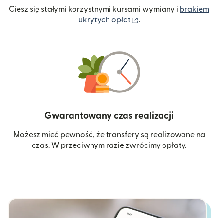
Ciesz się stałymi korzystnymi kursami wymiany i
brakiem
(otwiera się w nowym 
ukrytych opłat
.
Gwarantowany czas realizacji
Możesz mieć pewność, że transfery są realizowane na
czas. W przeciwnym razie zwrócimy opłaty.