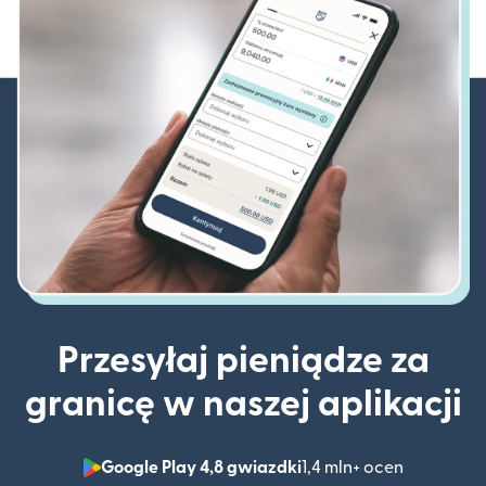
Przesyłaj pieniądze za
granicę w naszej aplikacji
Google Play 4,8 gwiazdki
1,4 mln+ ocen
(otwiera 