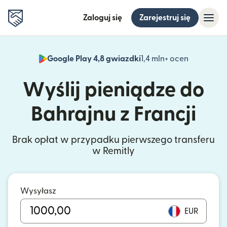
Zaloguj się
Zarejestruj się
Google Play 4,8 gwiazdki
1,4 mln+ ocen
(otwiera 
Wyślij pieniądze do
Bahrajnu z Francji
Brak opłat w przypadku pierwszego transferu
w Remitly
Wysyłasz
EUR