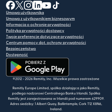
(otwiera się w nowym oknie)
(otwiera się w nowym oknie)
(otwiera się w nowym oknie)
(otwiera się w nowym oknie)
(otwiera się w nowym oknie)
(otwiera się w nowym oknie
Umowa użytkownika
Umowa z użytkownikiem biznesowym
Informacja o ochronie prywatności
Polityka prywatności dostawcy
Twoje preferencje dotyczące prywatności
Centrum pomocy dot. ochrony prywatności
Bezpieczeństwo
Dostępność
(otwiera się w nowym oknie)
©2012 -
2026
Remitly, Inc.
Wszelkie prawa zastrzeżone
Remitly Europe Limited, spółka działająca jako Remitly,
podlega nadzorowi Centralnego Banku Irlandii. Spółka
Remitly jest zarejestrowana w Irlandii pod numerem 629909.
Adres siedziby: 1 Albert Quay, Ballintemple, Cork T12 X8N6,
Ireland.