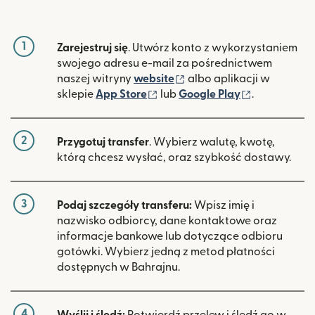
1
Zarejestruj się
. Utwórz konto z wykorzystaniem
swojego adresu e-mail za pośrednictwem
(otwiera się w nowym ok
naszej witryny
website
albo aplikacji w
(otwiera się w nowym oknie)
(otwiera si
sklepie
App Store
lub
Google Play
.
2
Przygotuj transfer
. Wybierz walutę, kwotę,
którą chcesz wysłać, oraz szybkość dostawy.
3
Podaj szczegóły transferu:
Wpisz imię i
nazwisko odbiorcy, dane kontaktowe oraz
informacje bankowe lub dotyczące odbioru
gotówki. Wybierz jedną z metod płatności
dostępnych w Bahrajnu.
4
Wyślij i śledź:
Potwierdź przelew i śledź go w