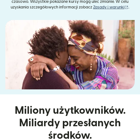
czasowo. Wszystkie pokazane kursy mogą ulec zmianie. W celu
(otwie
uzyskania szczegółowych informacji zobacz
Zasady i warunki
.
Miliony użytkowników.
Miliardy przesłanych
środków.