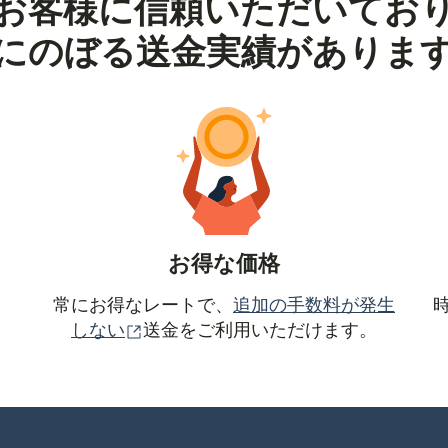
お客様に信頼いただいてお
にのぼる送金実績がありま
お得な価格
常にお得なレートで、
追加の手数料が発生
（別ウィンドウで開きます）
しない
送金をご利用いただけます。