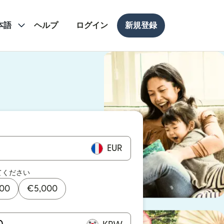
本語
ヘルプ
ログイン
新規登録
ドウで開きます）
ドウで開きます）
EUR
てください
000
€
5,000