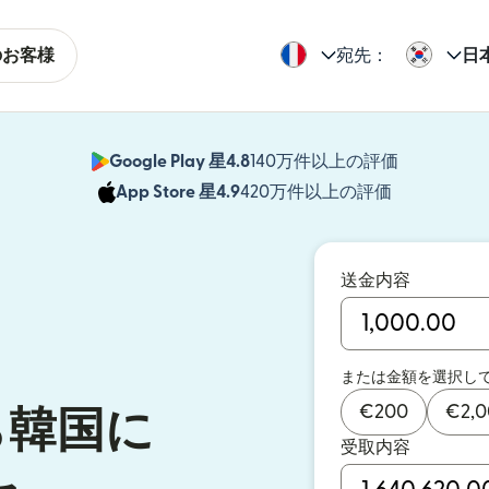
のお客様
宛先：
日
Google Play 星4.8
140万件以上の評価
（別ウィン
App Store 星4.9
420万件以上の評価
（別ウィン
送金内容
または金額を選択し
€
200
€
2,
ら韓国に
受取内容