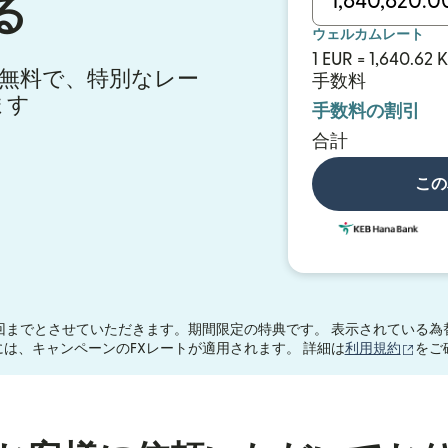
る
ウェルカムレート
1 EUR = 1,640.62
料が無料で、特別なレー
手数料
ます
手数料の割引
合計
この
回までとさせていただきます。期間限定の特典です。 表示されている為
（別
0.00には、キャンペーンのFXレートが適用されます。 詳細は
利用規約
をご