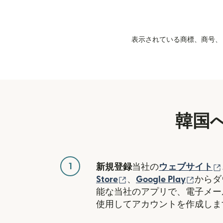
表示されている商標、商号、ロ
韓国
1
新規登録
当社の
ウェブサイト
（別ウィンドウで開き
（別ウ
Store
、
Google Play
からダ
能な当社のアプリで、電子メー
使用してアカウントを作成しま