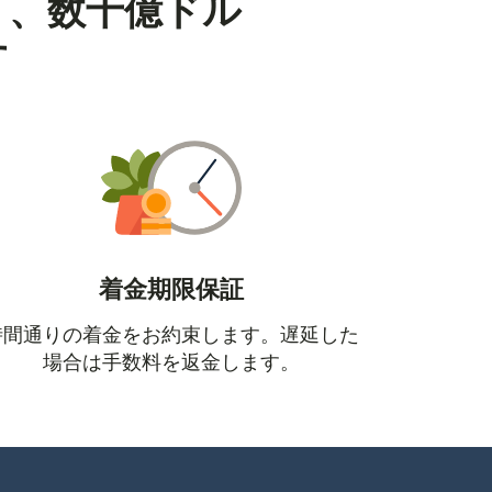
り、数十億ドル
す
着金期限保証
時間通りの着金をお約束します。遅延した
場合は手数料を返金します。