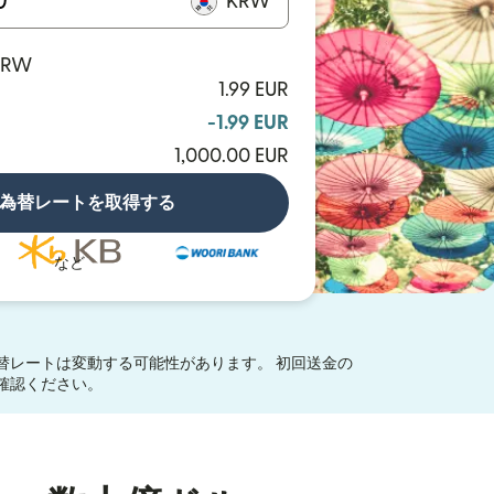
KRW
 KRW
1.99 EUR
-1.99 EUR
1,000.00 EUR
為替レートを取得する
など
替レートは変動する可能性があります。 初回送金の
ウィンドウで開きます）
確認ください。