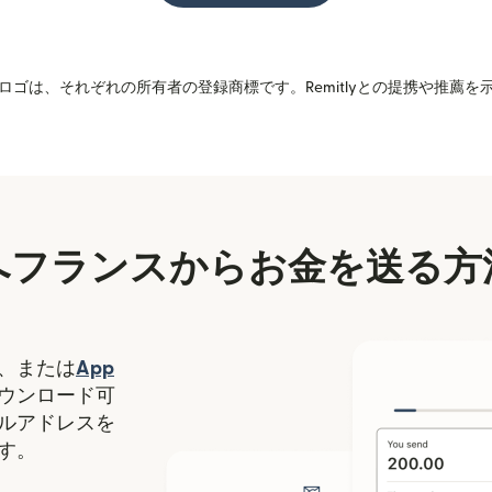
ゴは、それぞれの所有者の登録商標です。Remitlyとの提携や推薦
へフランスからお金を送る方
（別ウィンドウで開きます）
、または
App
ます）
ィンドウで開きます）
ウンロード可
ルアドレスを
す。