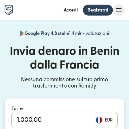
Accedi
Registrati
Google Play 4,8 stelle
1,4 mln+ valutazioni
(si apre i
Invia denaro in Benin
dalla Francia
Nessuna commissione sul tuo primo
trasferimento con Remitly
Tu invii
EUR