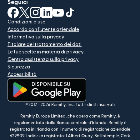
Seguici
(si apre in una nuova finestra)
(si apre in una nuova finestra)
(si apre in una nuova finestra)
(si apre in una nuova finestra)
(si apre in una nuova finestra)
(si apre in una nuova finestra
Condizioni d'uso
Accordo con l'utente aziendale
Informativa sulla privacy
Titolare del trattamento dei dati
Le tue scelte in materia di privacy
Centro assistenza sulla privacy
Sicurezza
Accessibilità
(si apre in una nuova finestra)
©2012 -
2026
Remitly, Inc.
Tutti i diritti riservati
Remitly Europe Limited, che opera come Remitly, è
regolamentata dalla Banca centrale d'Irlanda. Remitly è
registrata in Irlanda con il numero di registrazione aziendale
629909. Indirizzo registrato: 1 Albert Quay, Ballintemple, Cork