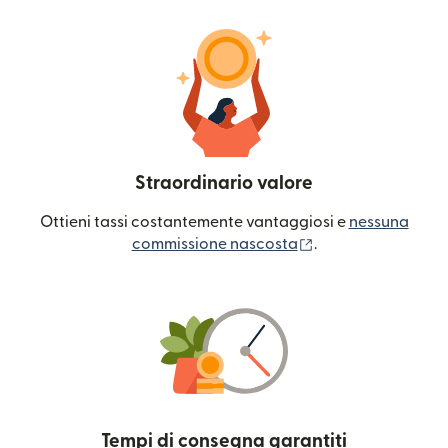
Straordinario valore
Ottieni tassi costantemente vantaggiosi e
nessuna
(si apre in una nuo
commissione nascosta
.
Tempi di consegna garantiti