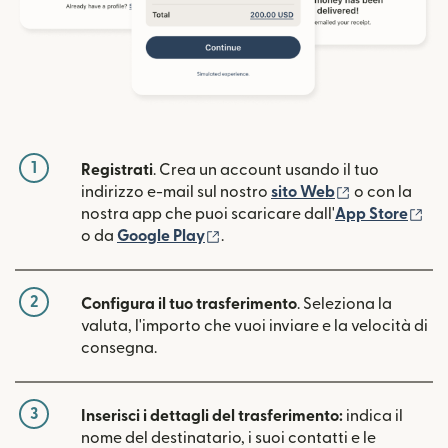
1
Registrati
. Crea un account usando il tuo
(si apre in un
indirizzo e-mail sul nostro
sito Web
o con la
(si
nostra app che puoi scaricare dall'
App Store
(si apre in una nuova finestra)
o da
Google Play
.
2
Configura il tuo trasferimento
. Seleziona la
valuta, l'importo che vuoi inviare e la velocità di
consegna.
3
Inserisci i dettagli del trasferimento:
indica il
nome del destinatario, i suoi contatti e le