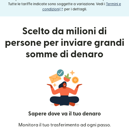
Tutte le tariffe indicate sono soggette a variazione. Vedi i
Termini e
(si apre in una nuova finestra)
condizioni
per i dettagli.
Scelto da milioni di
persone per inviare grandi
somme di denaro
Sapere dove va il tuo denaro
Monitora il tuo trasferimento ad ogni passo.