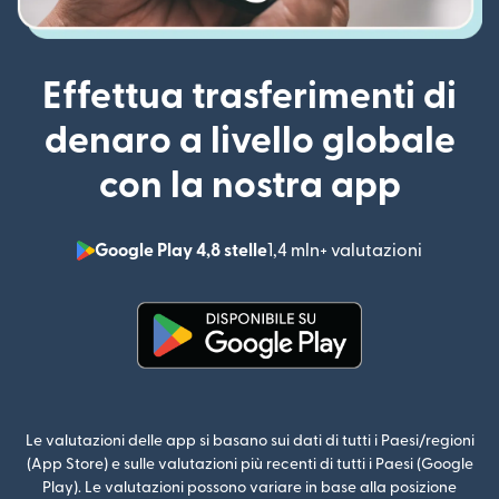
Effettua trasferimenti di
denaro a livello globale
con la nostra app
Google Play 4,8 stelle
1,4 mln+ valutazioni
(si apre i
(si apre in una nuova finestra)
Le valutazioni delle app si basano sui dati di tutti i Paesi/regioni
(App Store) e sulle valutazioni più recenti di tutti i Paesi (Google
Play). Le valutazioni possono variare in base alla posizione