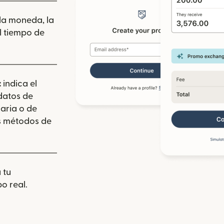
 la moneda, la
l tiempo de
:
indica el
 datos de
aria o de
los métodos de
 tu
o real.