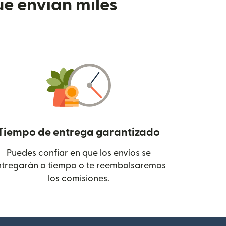
e envían miles
Tiempo de entrega garantizado
Puedes confiar en que los envíos se
 en una ventana nueva)
ntregarán a tiempo o te reembolsaremos
los comisiones.