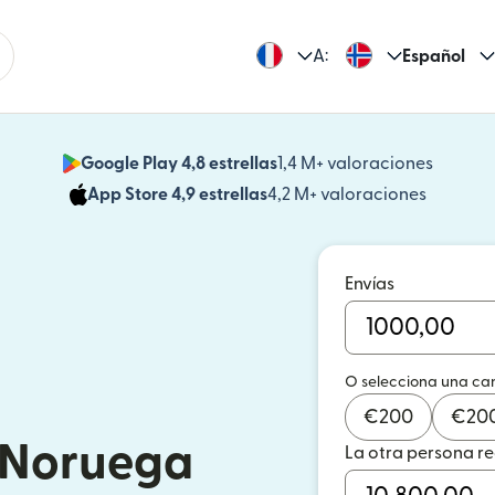
A:
Español
Google Play 4,8 estrellas
1,4 M+ valoraciones
(se abr
App Store 4,9 estrellas
4,2 M+ valoraciones
(se abre
Envías
O selecciona una ca
€
200
€
20
a Noruega
La otra persona r