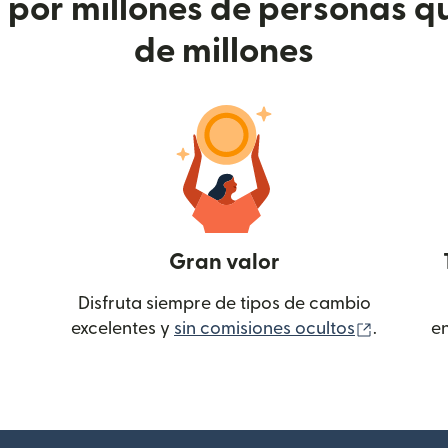
or millones de personas qu
de millones
Gran valor
Disfruta siempre de tipos de cambio
(se abre
excelentes y
sin comisiones ocultos
.
e