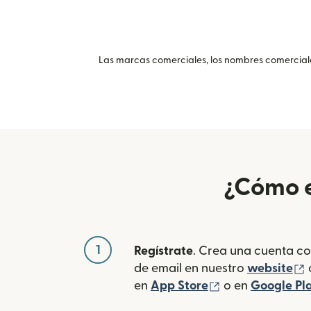
Las marcas comerciales, los nombres comerciales
¿Cómo e
1
Regístrate
. Crea una cuenta co
(
de email en nuestro
website
(se abre en una
en
App Store
o en
Google Pl