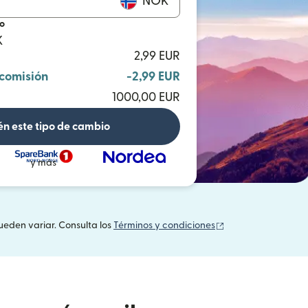
NOK
io
K
2,99 EUR
 comisión
-2,99 EUR
1000,00 EUR
n este tipo de cambio
y más
(se abre en una v
ueden variar. Consulta los
Términos y condiciones