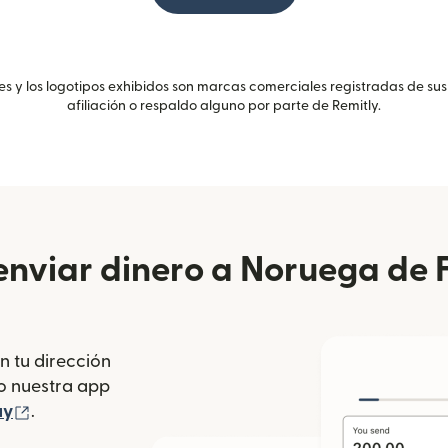
 y los logotipos exhibidos son marcas comerciales registradas de sus
afiliación o respaldo alguno por parte de Remitly.
nviar dinero a Noruega de 
n tu dirección
se abre en una ventana nueva)
o nuestra app
 ventana nueva)
(se abre en una ventana nueva)
ay
.