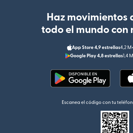
Haz movimientos d
todo el mundo con 
App Store 4,9 estrellas
4,2 M
Google Play 4,8 estrellas
1,4 
(se abre en una ventana
Escanea el código con tu teléfon