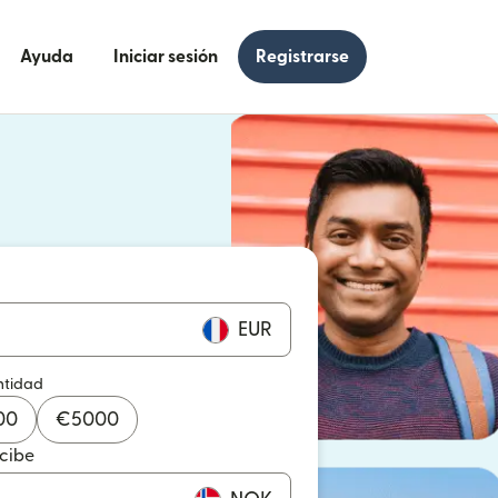
Ayuda
Iniciar sesión
Registrarse
e en una ventana nueva)
 en una ventana nueva)
EUR
ntidad
00
€
5000
ecibe