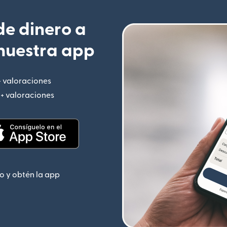
e dinero a
nuestra app
+ valoraciones
(se abre en una ventana nueva)
M+ valoraciones
(se abre en una ventana nueva)
 nueva)
(se abre en una ventana nueva)
o y obtén la app