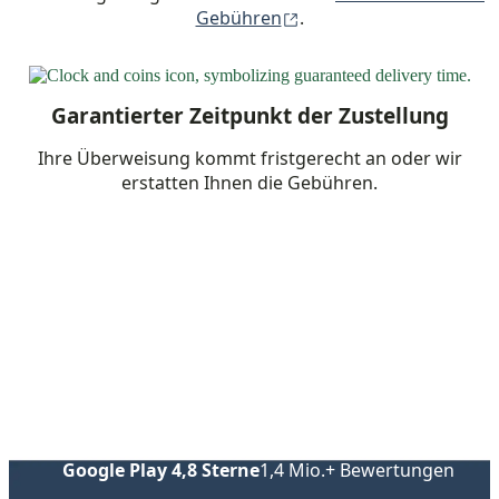
(wird in einem neuen Fe
Gebühren
.
Garantierter Zeitpunkt der Zustellung
Ihre Überweisung kommt fristgerecht an oder wir
erstatten Ihnen die Gebühren.
Mit unserer App weltweit
überweisen
Google Play 4,8 Sterne
1,4 Mio.+ Bewertungen
(wird