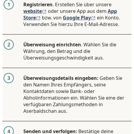
1
Registrieren
. Erstellen Sie über unsere
(wird in einem neuen Fenster geöffnet
website
oder unsere App aus dem
App
(wird in einem neuen Fenster geöffnet)
(wird in einem n
Store
bzw. von
Google Play
ein Konto.
Verwenden Sie hierzu Ihre E-Mail-Adresse.
2
Überweisung einrichten
. Wählen Sie die
Währung, den Betrag und die
Überweisungsgeschwindigkeit aus.
3
Überweisungsdetails eingeben:
Geben Sie
den Namen Ihres Empfängers, seine
Kontaktdaten sowie Bank- oder
Abholinformationen ein. Wählen Sie eine der
verfügbaren Zahlungsmethoden in
Aserbaidschan aus.
4
Senden und verfolgen:
Bestätige deine