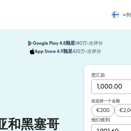
到
Google Play 4.8颗星
140万+次评分
（在新窗口中
App Store 4.9颗星
420万+次评分
（在新窗口中
您汇款
或选择一个金额
€
200
€
2,
他们收到
亚和黑塞哥