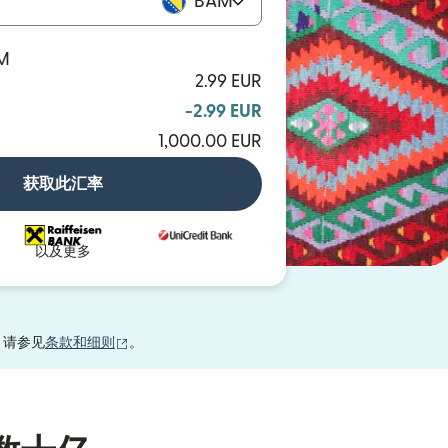
BAM
AM
2.99 EUR
-2.99 EUR
1,000.00 EUR
获取此汇率
以及更多
（在新窗口中打开）
，请参见
条款和细则
。