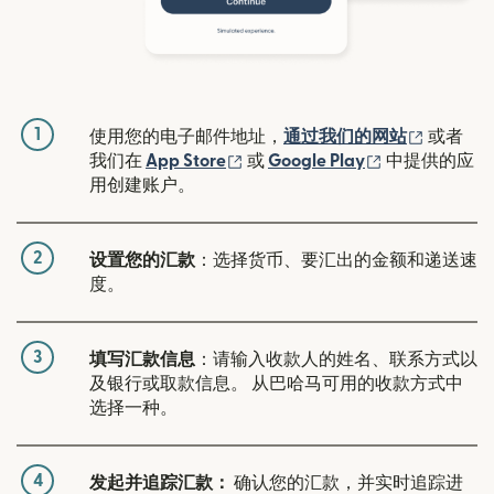
1
（在新窗
使用您的电子邮件地址，
通过我们的网站
或者
（在新窗口中打开）
（在新窗口中
我们在
App Store
或
Google Play
中提供的应
用创建账户。
2
设置您的汇款
：选择货币、要汇出的金额和递送速
度。
3
填写汇款信息
：请输入收款人的姓名、联系方式以
及银行或取款信息。 从巴哈马可用的收款方式中
选择一种。
4
发起并追踪汇款：
确认您的汇款，并实时追踪进