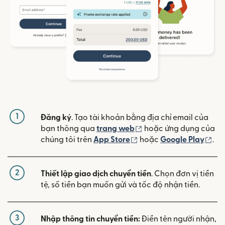
1
Đăng ký
. Tạo tài khoản bằng địa chỉ email của
(mở trong cửa sổ mới)
bạn thông qua
trang web
hoặc ứng dụng của
(mở trong cửa sổ mới)
(mở
chúng tôi trên
App Store
hoặc
Google Play
.
2
Thiết lập giao dịch chuyển tiền
. Chọn đơn vị tiền
tệ, số tiền bạn muốn gửi và tốc độ nhận tiền.
3
Nhập thông tin chuyển tiền:
Điền tên người nhận,