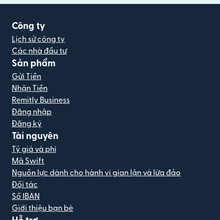
Công ty
Lịch sử công ty
Các nhà đầu tư
Sản phẩm
Gửi Tiền
Nhận Tiền
Remitly Business
Đăng nhập
Đăng ký
Tài nguyên
Tỷ giá và phí
Mã Swift
Nguồn lực dành cho hành vi gian lận và lừa đảo
Đối tác
Số IBAN
Giới thiệu bạn bè