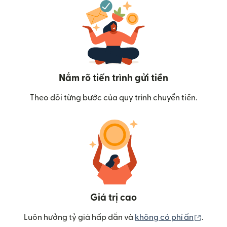
Nắm rõ tiến trình gửi tiền
Theo dõi từng bước của quy trình chuyển tiền.
Giá trị cao
(mở tr
Luôn hưởng tỷ giá hấp dẫn và
không có phí ẩn
.