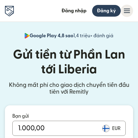
Đăng nhập
Đăng ký
Google Play 4,8 sao
1,4 triệu+ đánh giá
(mở trong 
Gửi tiền từ Phần Lan
tới Liberia
Không mất phí cho giao dịch chuyển tiền đầu
tiên với Remitly
Bạn gửi
EUR