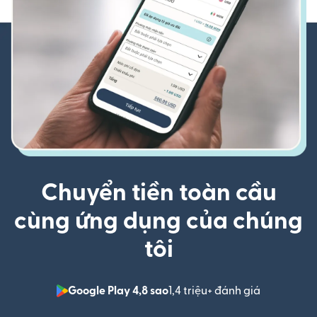
Chuyển tiền toàn cầu
cùng ứng dụng của chúng
tôi
Google Play 4,8 sao
1,4 triệu+ đánh giá
(mở trong 