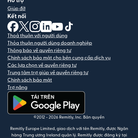
Hỗ trợ
Giúp đỡ
Kết nối
(mở trong cửa sổ mới)
(mở trong cửa sổ mới)
(mở trong cửa sổ mới)
(mở trong cửa sổ mới)
(mở trong cửa sổ mới)
(mở trong cửa sổ mới)
Thoả thuận với người dùng
Thỏa thuận người dùng doanh nghiệp
Thông báo về quyền riêng tư
Chính sách bảo mật cho bên cung cấp dịch vụ
Các lựa chọn về quyền riêng tư
Trung tâm trợ giúp về quyền riêng tư
Chính sách bảo mật
Trợ năng
(mở trong cửa sổ mới)
©2012 -
2026
Remitly, Inc.
Bản quyền
Remitly Europe Limited, giao dịch với tên Remitly, được Ngân
hàng Trung ương Ireland quản lý. Remitly được đăng ký tại