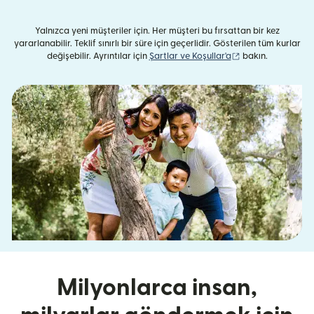
Yalnızca yeni müşteriler için. Her müşteri bu fırsattan bir kez
yararlanabilir. Teklif sınırlı bir süre için geçerlidir. Gösterilen tüm kurlar
(yeni pencerede aç
değişebilir. Ayrıntılar için
Şartlar ve Koşullar'a
bakın.
Milyonlarca insan,