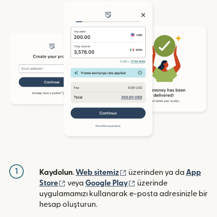
1
(yeni pencerede açılır)
Kaydolun
.
Web sitemiz
üzerinden ya da
App
(yeni pencerede açılır)
(yeni pencerede açılır)
Store
veya
Google Play
üzerinde
uygulamamızı kullanarak e-posta adresinizle bir
hesap oluşturun.