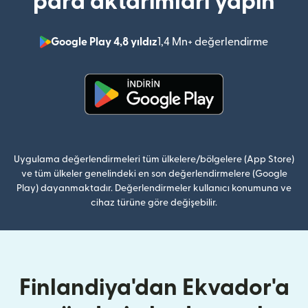
para aktarımları yapın
Google Play 4,8 yıldız
1,4 Mn+ değerlendirme
(yeni pe
(yeni pencerede açılır)
Uygulama değerlendirmeleri tüm ülkelere/bölgelere (App Store)
ve tüm ülkeler genelindeki en son değerlendirmelere (Google
Play) dayanmaktadır. Değerlendirmeler kullanıcı konumuna ve
cihaz türüne göre değişebilir.
Finlandiya'dan Ekvador'a