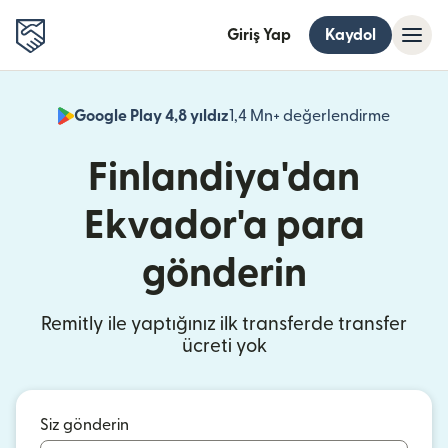
Giriş Yap
Kaydol
Google Play 4,8 yıldız
1,4 Mn+ değerlendirme
(yeni pe
Finlandiya'dan
Ekvador'a para
gönderin
Remitly ile yaptığınız ilk transferde transfer
ücreti yok
Siz gönderin