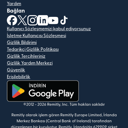
Yardım
Bağlan
(yeni pencerede açılır)
(yeni pencerede açılır)
(yeni pencerede açılır)
(yeni pencerede açılır)
(yeni pencerede açılır)
(yeni pencerede açılır)
Kullanıcı Sözleşmemizi kabul ediyorsunuz
İşletme Kullanıcısı Sözleşmesi
Gizlilik Bildirimi
Tedarikçi Gizlilik Politikası
Gizlilik Tercihleriniz
Gizlilik Yardım Merkezi
Güvenlik
Erişilebilirlik
(yeni pencerede açılır)
©2012 -
2026
Remitly, Inc.
Tüm hakları saklıdır
Remitly olarak işlem gören Remitly Europe Limited, İrlanda
Merkez Bankası (Central Bank of Ireland) tarafından
düzenlenen bir kuruluştur. Remitly, İrlanda'da 629909 şirket