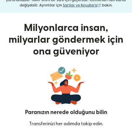
yararlanabilir. Teklif sınırlı bir süre için geçerlidir. Gösterilen tüm kurlar
(yeni pencerede aç
değişebilir. Ayrıntılar için
Şartlar ve Koşullar'a
bakın.
Milyonlarca insan,
milyarlar göndermek için
ona güveniyor
Paranızın nerede olduğunu bilin
Transferinizi her adımda takip edin.