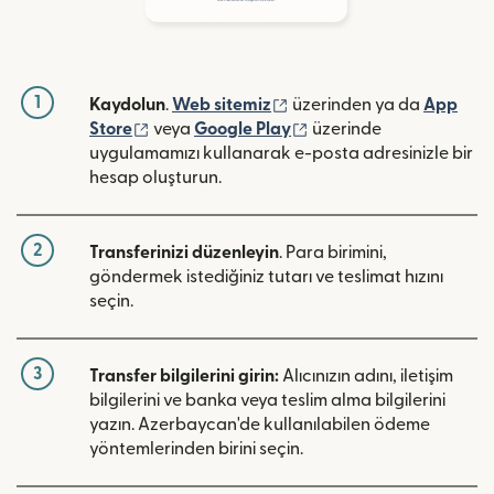
1
(yeni pencerede açılır)
Kaydolun
.
Web sitemiz
üzerinden ya da
App
(yeni pencerede açılır)
(yeni pencerede açılır)
Store
veya
Google Play
üzerinde
uygulamamızı kullanarak e-posta adresinizle bir
hesap oluşturun.
2
Transferinizi düzenleyin
. Para birimini,
göndermek istediğiniz tutarı ve teslimat hızını
seçin.
3
Transfer bilgilerini girin:
Alıcınızın adını, iletişim
bilgilerini ve banka veya teslim alma bilgilerini
yazın. Azerbaycan'de kullanılabilen ödeme
yöntemlerinden birini seçin.