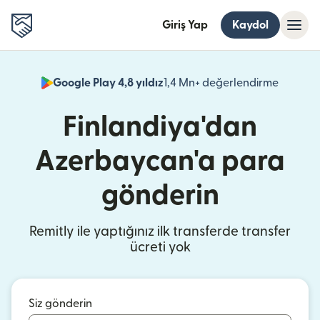
Giriş Yap
Kaydol
Google Play 4,8 yıldız
1,4 Mn+ değerlendirme
(yeni pe
Finlandiya'dan
Azerbaycan'a para
gönderin
Remitly ile yaptığınız ilk transferde transfer
ücreti yok
Siz gönderin