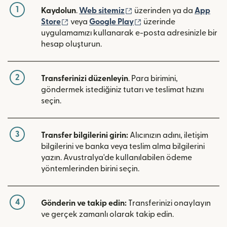
1
(yeni pencerede açılır)
Kaydolun
.
Web sitemiz
üzerinden ya da
App
(yeni pencerede açılır)
(yeni pencerede açılır)
Store
veya
Google Play
üzerinde
uygulamamızı kullanarak e-posta adresinizle bir
hesap oluşturun.
2
Transferinizi düzenleyin
. Para birimini,
göndermek istediğiniz tutarı ve teslimat hızını
seçin.
3
Transfer bilgilerini girin:
Alıcınızın adını, iletişim
bilgilerini ve banka veya teslim alma bilgilerini
yazın. Avustralya'de kullanılabilen ödeme
yöntemlerinden birini seçin.
4
Gönderin ve takip edin:
Transferinizi onaylayın
ve gerçek zamanlı olarak takip edin.