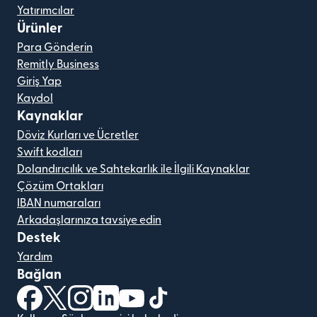
Yatırımcılar
Ürünler
Para Gönderin
Remitly Business
Giriş Yap
Kaydol
Kaynaklar
Döviz Kurları ve Ücretler
Swift kodları
Dolandırıcılık ve Sahtekarlık ile İlgili Kaynaklar
Çözüm Ortakları
IBAN numaraları
Arkadaşlarınıza tavsiye edin
Destek
Yardım
Bağlan
(yeni pencerede açılır)
(yeni pencerede açılır)
(yeni pencerede açılır)
(yeni pencerede açılır)
(yeni pencerede açılır)
(yeni pencerede açılır)