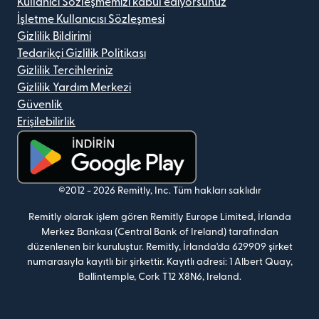
Kullanıcı Sözleşmemizi kabul ediyorsunuz
İşletme Kullanıcısı Sözleşmesi
Gizlilik Bildirimi
Tedarikçi Gizlilik Politikası
Gizlilik Tercihleriniz
Gizlilik Yardım Merkezi
Güvenlik
Erişilebilirlik
(yeni pencerede açılır)
©2012 -
2026
Remitly, Inc.
Tüm hakları saklıdır
Remitly olarak işlem gören Remitly Europe Limited, İrlanda
Merkez Bankası (Central Bank of Ireland) tarafından
düzenlenen bir kuruluştur. Remitly, İrlanda'da 629909 şirket
numarasıyla kayıtlı bir şirkettir. Kayıtlı adresi: 1 Albert Quay,
Ballintemple, Cork T12 X8N6, Ireland.