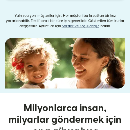
Yalnızca yeni müşteriler için. Her müşteri bu fırsattan bir kez
yararlanabilir. Teklif sınırlı bir süre için geçerlidir. Gösterilen tüm kurlar
(yeni pencerede aç
değişebilir. Ayrıntılar için
Şartlar ve Koşullar'a
bakın.
Milyonlarca insan,
milyarlar göndermek için