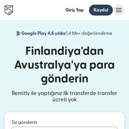
Giriş Yap
Kaydol
Google Play 4,8 yıldız
1,4 Mn+ değerlendirme
(yeni pe
Finlandiya'dan
Avustralya'ya para
gönderin
Remitly ile yaptığınız ilk transferde transfer
ücreti yok
Siz gönderin