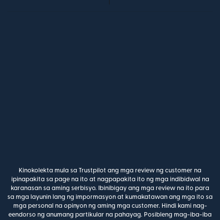
Kinokolekta mula sa Trustpilot ang mga review ng customer na
ipinapakita sa page na ito at nagpapakita ito ng mga indibidwal na
karanasan sa aming serbisyo. Ibinibigay ang mga review na ito para
sa mga layunin lang ng impormasyon at kumakatawan ang mga ito sa
mga personal na opinyon ng aming mga customer. Hindi kami nag-
eendorso ng anumang partikular na pahayag. Posibleng mag-iba-iba