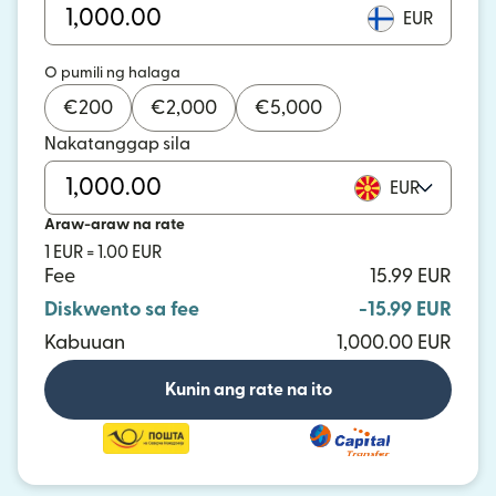
EUR
O pumili ng halaga
€
200
€
2,000
€
5,000
Nakatanggap sila
EUR
Araw-araw na rate
1 EUR = 1.00 EUR
Fee
15.99 EUR
Diskwento sa fee
-15.99 EUR
Kabuuan
1,000.00 EUR
Kunin ang rate na ito