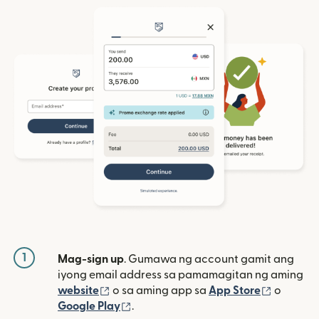
1
Mag-sign up
. Gumawa ng account gamit ang
iyong email address sa pamamagitan ng aming
(bubukas sa bagong window)
(bubuka
website
o sa aming app sa
App Store
o
(bubukas sa bagong window)
Google Play
.