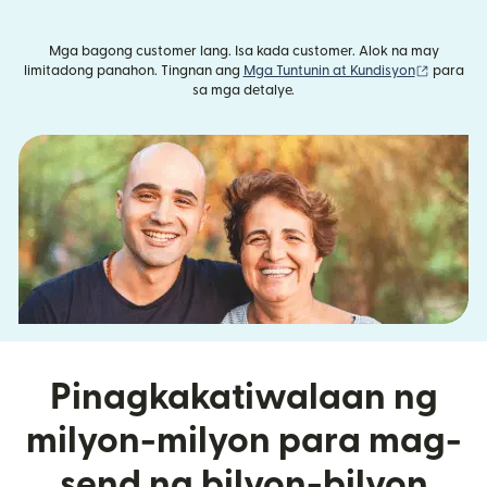
Mga bagong customer lang. Isa kada customer. Alok na may
(bubukas
limitadong panahon. Tingnan ang
Mga Tuntunin at Kundisyon
para
sa mga detalye.
Pinagkakatiwalaan ng
milyon-milyon para mag-
send ng bilyon-bilyon