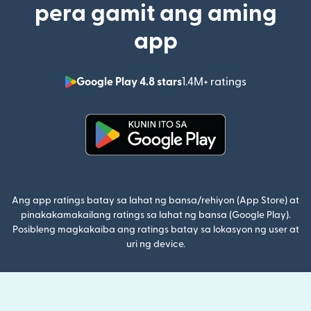
pera gamit ang aming
app
Google Play 4.8 stars
1.4M+ ratings
(bubukas sa
(bubukas sa bagong window)
Ang app ratings batay sa lahat ng bansa/rehiyon (App Store) at
pinakakamakailang ratings sa lahat ng bansa (Google Play).
Posibleng magkakaiba ang ratings batay sa lokasyon ng user at
uri ng device.