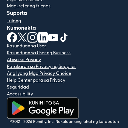
Mag-refer ng friends
Suporta
Tulong
Kumonekta
(bubukas sa bagong window)
(bubukas sa bagong window)
(bubukas sa bagong window)
(bubukas sa bagong window)
(bubukas sa bagong window)
(bubukas sa bagong windo
Kasunduan sa User
Kasunduan sa User ng Business
Abiso sa Privacy
Patakaran sa Privacy ng Supplier
Ang Iyong Mga Privacy Choice
Help Center para sa Privacy
Seguridad
Accessibility
(bubukas sa bagong window)
©2012 -
2026
Remitly, Inc.
Nakalaan ang lahat ng karapatan