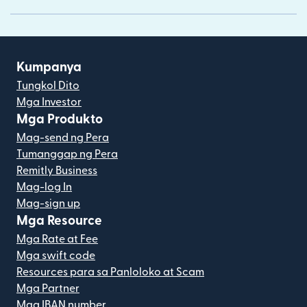
Kumpanya
Tungkol Dito
Mga Investor
Mga Produkto
Mag-send ng Pera
Tumanggap ng Pera
Remitly Business
Mag-log In
Mag-sign up
Mga Resource
Mga Rate at Fee
Mga swift code
Resources para sa Panloloko at Scam
Mga Partner
Mga IBAN number