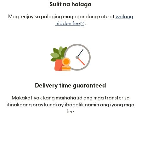
Sulit na halaga
Mag-enjoy sa palaging magagandang rate at
walang
(bubukas sa bagong wi
hidden fee
.
Delivery time guaranteed
Makakatiyak kang maihahatid ang mga transfer sa
itinakdang oras kundi ay ibabalik namin ang iyong mga
fee.