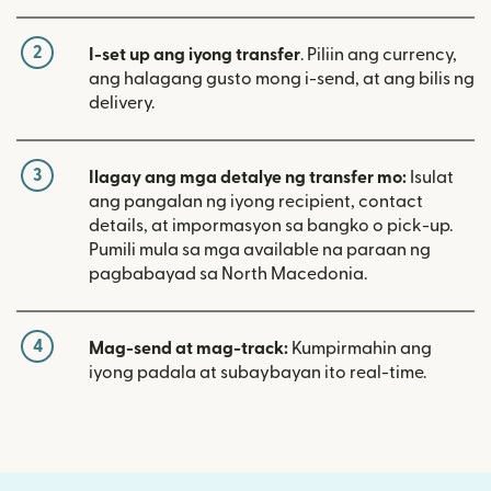
2
I-set up ang iyong transfer
. Piliin ang currency,
ang halagang gusto mong i-send, at ang bilis ng
delivery.
3
Ilagay ang mga detalye ng transfer mo:
Isulat
ang pangalan ng iyong recipient, contact
details, at impormasyon sa bangko o pick-up.
Pumili mula sa mga available na paraan ng
pagbabayad sa North Macedonia.
4
Mag-send at mag-track:
Kumpirmahin ang
iyong padala at subaybayan ito real-time.