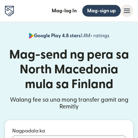
Mag-log In
Mag-sign up
Google Play 4.8 stars
1.4M+ ratings
(bubukas sa
Mag-send ng pera sa
North Macedonia
mula sa Finland
Walang fee sa una mong transfer gamit ang
Remitly
Nagpadala ka