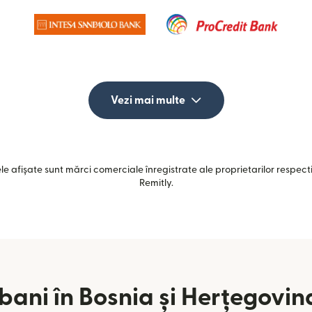
Vezi mai multe
e afișate sunt mărci comerciale înregistrate ale proprietarilor respectiv
Remitly.
 bani în Bosnia și Herțegovin