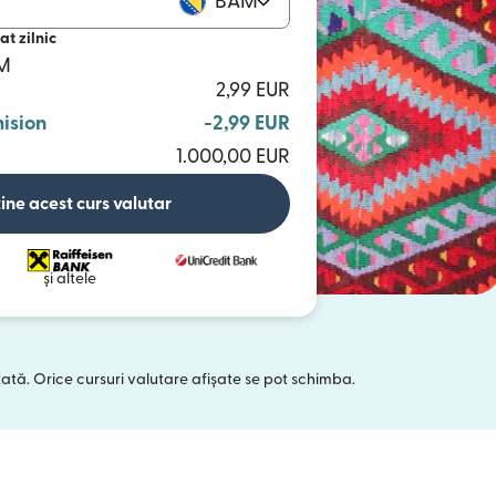
BAM
at zilnic
AM
2,99 EUR
ision
-2,99 EUR
1.000,00 EUR
ine acest curs valutar
și altele
tată. Orice cursuri valutare afișate se pot schimba.
 într-o fereastră nouă)