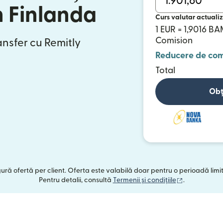
n Finlanda
Curs valutar actualiz
1 EUR = 1,9016 B
Comision
ansfer cu Remitly
Reducere de com
Total
Obț
ngură ofertă per client. Oferta este valabilă doar pentru o perioadă limi
(se deschide
Pentru detalii, consultă
Termenii și condițiile
.