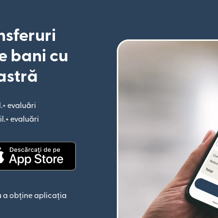
nsferuri
e bani cu
astră
l.+ evaluări
(se deschide într-o fereastră nouă)
il.+ evaluări
(se deschide într-o fereastră nouă)
astră nouă)
(se deschide într-o fereastră nouă)
 a obține aplicația