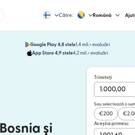
Către:
Română
Ajut
Google Play 4,8 stele
1,4 mil.+ evaluări
(se deschid
App Store 4,9 stele
4,2 mil.+ evaluări
(se deschide
Trimiteți
Sau selectează o su
€
200
€
2.
Aceștia primesc
 Bosnia și