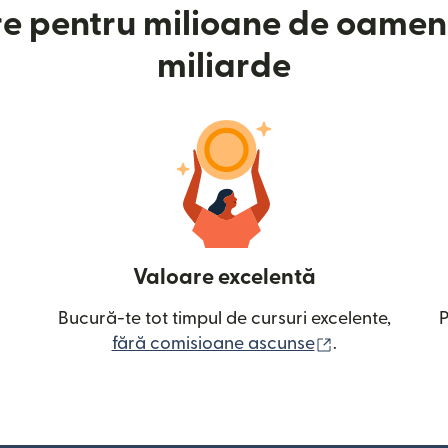
e pentru milioane de oameni
miliarde
Valoare excelentă
Bucură-te tot timpul de cursuri excelente,
P
(se deschide î
fără comisioane ascunse
.