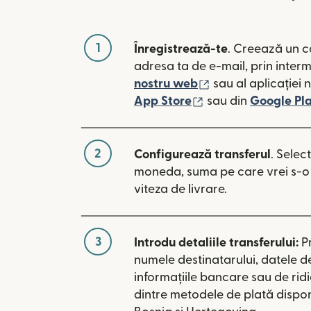
1
Înregistrează-te
. Creează un c
adresa ta de e-mail, prin inter
(se deschide într-
nostru web
sau al aplicației 
(se deschide într-o
App Store
sau din
Google Pl
2
Configurează transferul
. Selec
moneda, suma pe care vrei s-o t
viteza de livrare.
3
Introdu detaliile transferului:
P
numele destinatarului, datele d
informațiile bancare sau de rid
dintre metodele de plată dispon