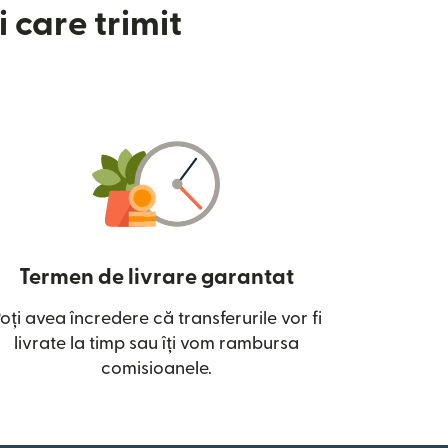
 care trimit
Termen de livrare garantat
oți avea încredere că transferurile vor fi
ntr-o fereastră nouă)
livrate la timp sau îți vom rambursa
comisioanele.