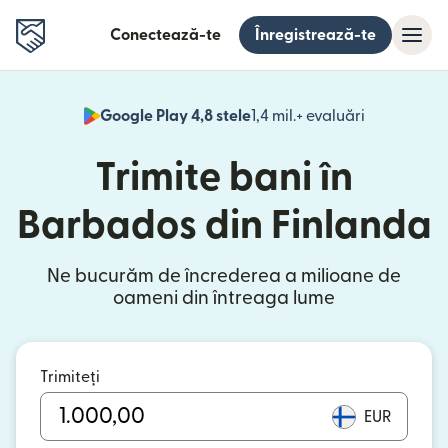
Conectează-te
Înregistrează-te
Google Play 4,8 stele
1,4 mil.+ evaluări
(se deschid
Trimite bani în
Barbados din Finlanda
Ne bucurăm de încrederea a milioane de
oameni din întreaga lume
Trimiteți
EUR