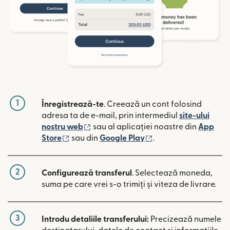
1
Înregistrează-te
. Creează un cont folosind
adresa ta de e-mail, prin intermediul
site-ului
(se deschide într-o fereastră nouă)
nostru web
sau al aplicației noastre din
App
(se deschide într-o fereastră nouă)
(se deschide într-o 
Store
sau din
Google Play
.
2
Configurează transferul
. Selectează moneda,
suma pe care vrei s-o trimiți și viteza de livrare.
3
Introdu detaliile transferului:
Precizează numele