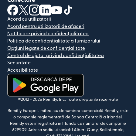
Conectare
(se deschide într-o fereastră nouă)
(se deschide într-o fereastră nouă)
(se deschide într-o fereastră nouă)
(se deschide într-o fereastră nouă)
(se deschide într-o fereastră nou
(se deschide într-o fereastr
Acord cu utilizatorii
Acord pentru utilizatorii de afaceri
Notificare privind confidențialitatea
Politica de confidențialitate a furnizorului
Opțiuni legate de confidențialitate
Centrul de ajutor privind confidențialitatea
Securitate
Accesibilitate
(se deschide într-o fereastră nouă)
©2012 -
2026
Remitly, Inc.
Toate drepturile rezervate
Remitly Europe Limited, cu denumirea comercială Remitly, este
o companie reglementată de Banca Centrală a Irlandei.
Remitly este înregistrată în Irlanda cu numărul de companie
629909. Adresa sediului social: 1 Albert Quay, Ballintemple,