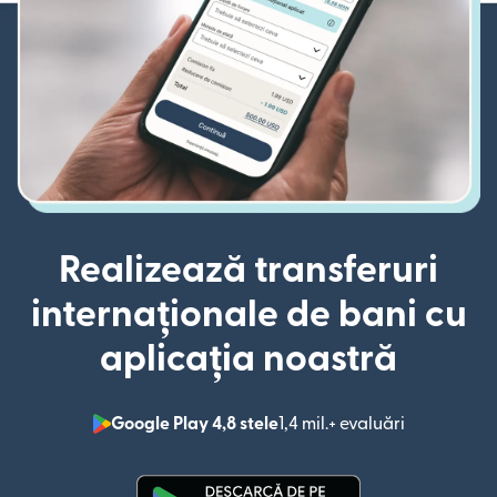
Realizează transferuri
internaționale de bani cu
aplicația noastră
Google Play 4,8 stele
1,4 mil.+ evaluări
(se deschid