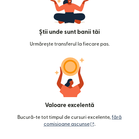
Știi unde sunt banii tăi
Urmărește transferul la fiecare pas.
Valoare excelentă
Bucură-te tot timpul de cursuri excelente,
fără
(se deschide într-o
comisioane ascunse
.