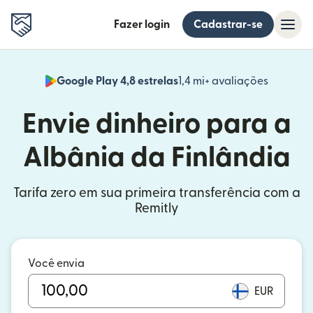
Fazer login
Cadastrar-se
Google Play 4,8 estrelas
1,4 mi+ avaliações
(abre em
Envie dinheiro para a
Albânia da Finlândia
Tarifa zero em sua primeira transferência com a
Remitly
Você envia
EUR