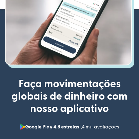
Faça movimentações
globais de dinheiro com
nosso aplicativo
Google Play 4,8 estrelas
1,4 mi+ avaliações
(abre em