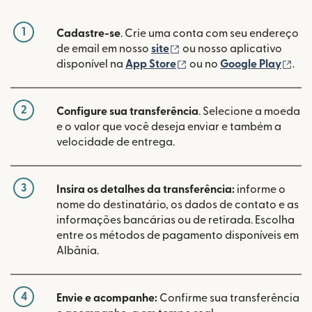
1
Cadastre-se
. Crie uma conta com seu endereço
(abre em uma nova janela
de email em nosso
site
ou nosso aplicativo
(abre em uma nova janel
(ab
disponível na
App Store
ou no
Google Play
.
2
Configure sua transferência
. Selecione a moeda
e o valor que você deseja enviar e também a
velocidade de entrega.
3
Insira os detalhes da transferência:
informe o
nome do destinatário, os dados de contato e as
informações bancárias ou de retirada. Escolha
entre os métodos de pagamento disponíveis em
Albânia.
4
Envie e acompanhe:
Confirme sua transferência