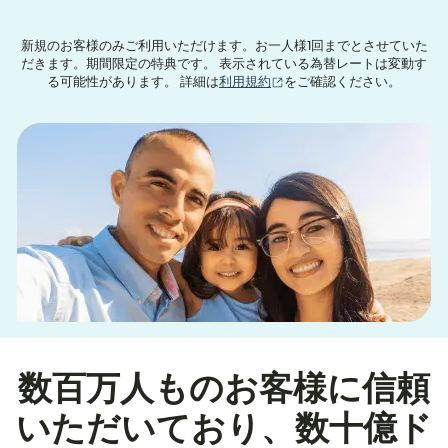
新規のお客様のみご利用いただけます。お一人様1回までとさせていた
だきます。期間限定の特典です。 表示されている為替レートは変動す
（別ウィンドウで開きます
る可能性があります。 詳細は
利用規約
をご確認ください。
数百万人ものお客様に信頼
いただいており、数十億ド