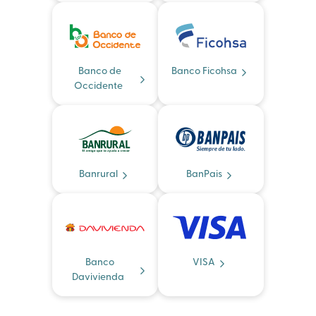
Banco de
Banco Ficohsa
Occidente
Banrural
BanPais
Banco
VISA
Davivienda