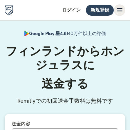
ログイン
新規登録
Google Play 星4.8
140万件以上の評価
（別ウィン
フィンランドからホン
ジュラスに
送金する
Remitlyでの初回送金手数料は無料です
送金内容