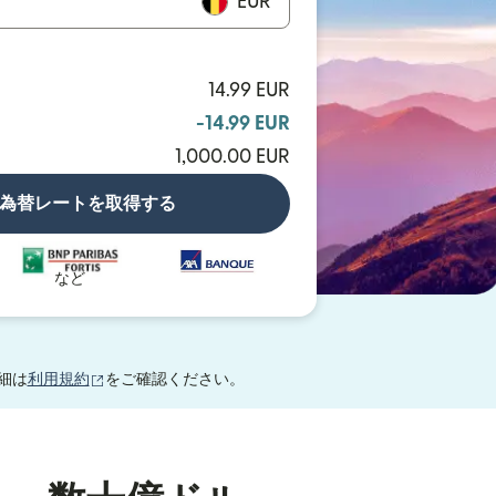
EUR
14.99 EUR
-14.99 EUR
1,000.00 EUR
為替レートを取得する
など
（別ウィンドウで開きます）
細は
利用規約
をご確認ください。