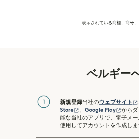
表示されている商標、商号、ロ
ベルギー
1
新規登録
当社の
ウェブサイト
（別ウィンドウで開き
（別ウ
Store
、
Google Play
からダ
能な当社のアプリで、電子メー
使用してアカウントを作成しま