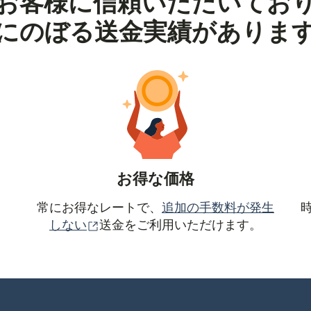
お客様に信頼いただいてお
にのぼる送金実績がありま
お得な価格
常にお得なレートで、
追加の手数料が発生
（別ウィンドウで開きます）
しない
送金をご利用いただけます。