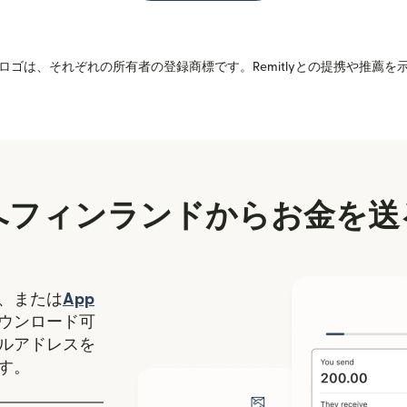
ゴは、それぞれの所有者の登録商標です。Remitlyとの提携や推薦
へフィンランドからお金を送
（別ウィンドウで開きます）
、または
App
ます）
ィンドウで開きます）
ウンロード可
ルアドレスを
す。