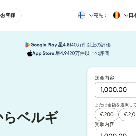
のお客様
宛先：
日
Google Play 星4.8
140万件以上の評価
（別ウィン
App Store 星4.9
420万件以上の評価
（別ウィン
送金内容
または金額を選択し
からベルギ
€
200
€
2,
受取内容