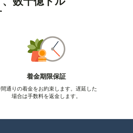
り、数十億ドル
す
着金期限保証
時間通りの着金をお約束します。遅延した
場合は手数料を返金します。