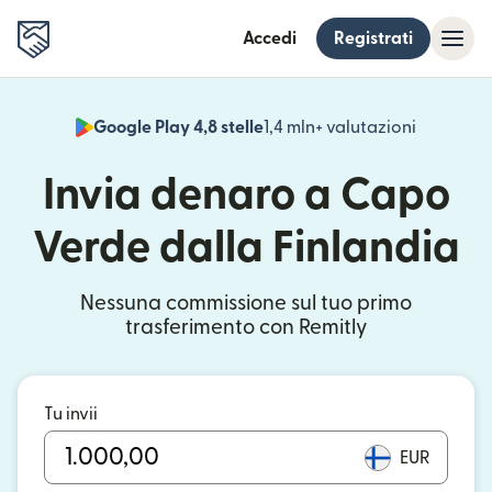
Accedi
Registrati
Google Play 4,8 stelle
1,4 mln+ valutazioni
(si apre i
Invia denaro a Capo
Verde dalla Finlandia
Nessuna commissione sul tuo primo
trasferimento con Remitly
Tu invii
EUR