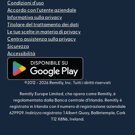
Condizioni d'uso
Accordo con l'utente aziendale
Informativa sulla privacy
Titolare del trattamento dei dati
Le tue scelte in materia di privacy
Centro assistenza sulla privacy
Sicurezza
Accessibilità
(si apre in una nuova finestra)
©2012 -
2026
Remitly, Inc.
Tutti i diritti riservati
Remitly Europe Limited, che opera come Remitly, è
regolamentata dalla Banca centrale d'Irlanda. Remitly è
registrata in Irlanda con il numero di registrazione aziendale
629909. Indirizzo registrato: 1 Albert Quay, Ballintemple, Cork
T12 X8N6, Ireland.