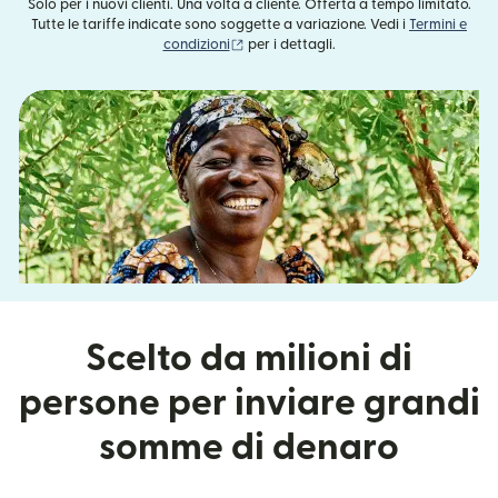
Solo per i nuovi clienti. Una volta a cliente. Offerta a tempo limitato.
Tutte le tariffe indicate sono soggette a variazione. Vedi i
Termini e
(si apre in una nuova finestra)
condizioni
per i dettagli.
Scelto da milioni di
persone per inviare grandi
somme di denaro