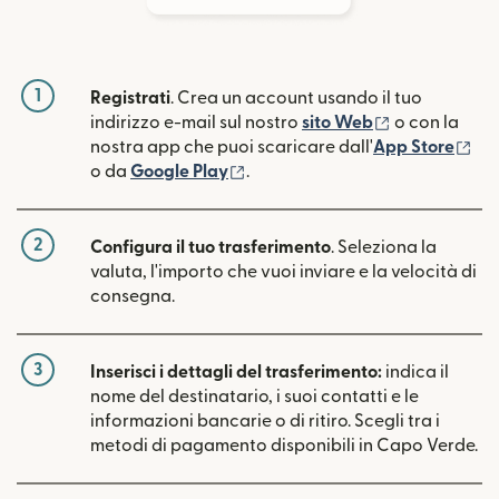
1
Registrati
. Crea un account usando il tuo
(si apre in un
indirizzo e-mail sul nostro
sito Web
o con la
(si
nostra app che puoi scaricare dall'
App Store
(si apre in una nuova finestra)
o da
Google Play
.
2
Configura il tuo trasferimento
. Seleziona la
valuta, l'importo che vuoi inviare e la velocità di
consegna.
3
Inserisci i dettagli del trasferimento:
indica il
nome del destinatario, i suoi contatti e le
informazioni bancarie o di ritiro. Scegli tra i
metodi di pagamento disponibili in Capo Verde.