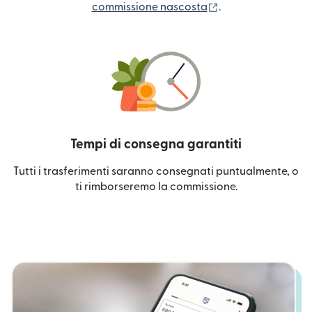
(si apre in una nuo
commissione nascosta
.
Tempi di consegna garantiti
Tutti i trasferimenti saranno consegnati puntualmente, o
ti rimborseremo la commissione.