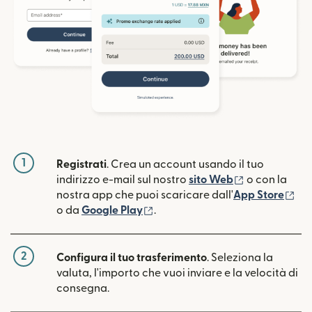
1
Registrati
. Crea un account usando il tuo
(si apre in un
indirizzo e-mail sul nostro
sito Web
o con la
(si
nostra app che puoi scaricare dall'
App Store
(si apre in una nuova finestra)
o da
Google Play
.
2
Configura il tuo trasferimento
. Seleziona la
valuta, l'importo che vuoi inviare e la velocità di
consegna.