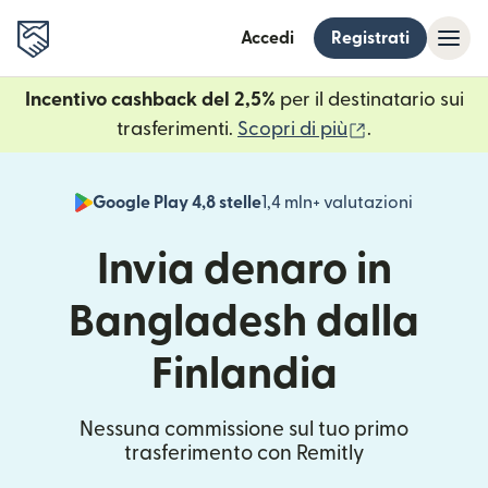
Accedi
Registrati
Incentivo cashback del 2,5%
per il destinatario sui
(si apre in un
trasferimenti.
Scopri di più
.
Google Play 4,8 stelle
1,4 mln+ valutazioni
(si apre i
Invia denaro in
Bangladesh dalla
Finlandia
Nessuna commissione sul tuo primo
trasferimento con Remitly