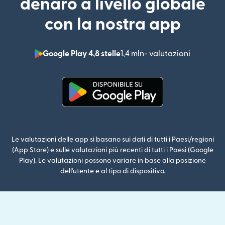
denaro a livello globale
con la nostra app
Google Play 4,8 stelle
1,4 mln+ valutazioni
(si apre i
(si apre in una nuova finestra)
Le valutazioni delle app si basano sui dati di tutti i Paesi/regioni
(App Store) e sulle valutazioni più recenti di tutti i Paesi (Google
Play). Le valutazioni possono variare in base alla posizione
dell'utente e al tipo di dispositivo.