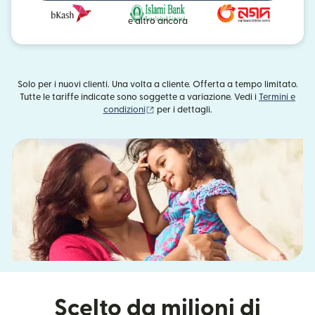
e altro ancora
Solo per i nuovi clienti. Una volta a cliente. Offerta a tempo limitato.
Tutte le tariffe indicate sono soggette a variazione. Vedi i
Termini e
(si apre in una nuova finestra)
condizioni
per i dettagli.
Scelto da milioni di