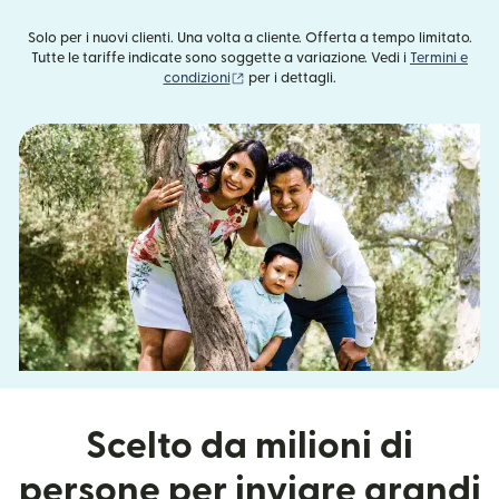
Solo per i nuovi clienti. Una volta a cliente. Offerta a tempo limitato.
Tutte le tariffe indicate sono soggette a variazione. Vedi i
Termini e
(si apre in una nuova finestra)
condizioni
per i dettagli.
Scelto da milioni di
persone per inviare grandi