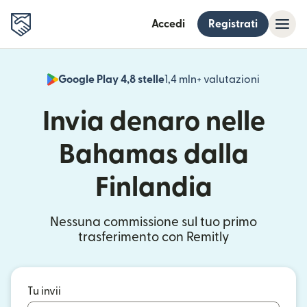
Accedi
Registrati
Google Play 4,8 stelle
1,4 mln+ valutazioni
(si apre i
Invia denaro nelle
Bahamas dalla
Finlandia
Nessuna commissione sul tuo primo
trasferimento con Remitly
Tu invii