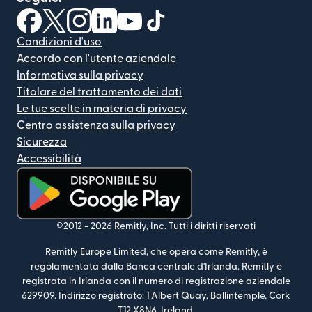
(si apre in una nuova finestra)
(si apre in una nuova finestra)
(si apre in una nuova finestra)
(si apre in una nuova finestra)
(si apre in una nuova finestra)
(si apre in una nuova finestra
Condizioni d'uso
Accordo con l'utente aziendale
Informativa sulla privacy
Titolare del trattamento dei dati
Le tue scelte in materia di privacy
Centro assistenza sulla privacy
Sicurezza
Accessibilità
(si apre in una nuova finestra)
©2012 -
2026
Remitly, Inc.
Tutti i diritti riservati
Remitly Europe Limited, che opera come Remitly, è
regolamentata dalla Banca centrale d'Irlanda. Remitly è
registrata in Irlanda con il numero di registrazione aziendale
629909. Indirizzo registrato: 1 Albert Quay, Ballintemple, Cork
T12 X8N6, Ireland.