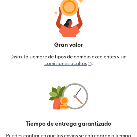
Gran valor
Disfruta siempre de tipos de cambio excelentes y
sin
(se abre en una ven
comisiones ocultos
.
Tiempo de entrega garantizado
Puedes confiar en que los envíos se entregarán a tiempo