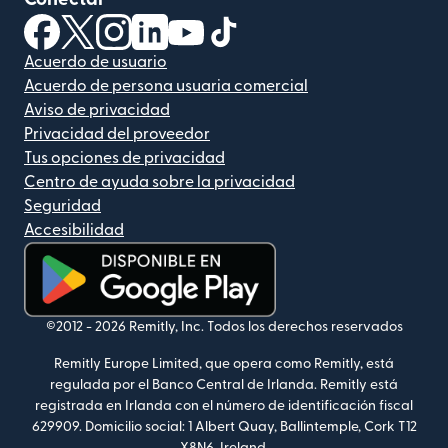
(se abre en una ventana nueva)
(se abre en una ventana nueva)
(se abre en una ventana nueva)
(se abre en una ventana nueva)
(se abre en una ventana nueva)
(se abre en una ventana nue
Acuerdo de usuario
Acuerdo de persona usuaria comercial
Aviso de privacidad
Privacidad del proveedor
Tus opciones de privacidad
Centro de ayuda sobre la privacidad
Seguridad
Accesibilidad
(se abre en una ventana nueva)
©2012 -
2026
Remitly, Inc.
Todos los derechos reservados
Remitly Europe Limited, que opera como Remitly, está
regulada por el Banco Central de Irlanda. Remitly está
registrada en Irlanda con el número de identificación fiscal
629909. Domicilio social: 1 Albert Quay, Ballintemple, Cork T12
X8N6, Ireland.