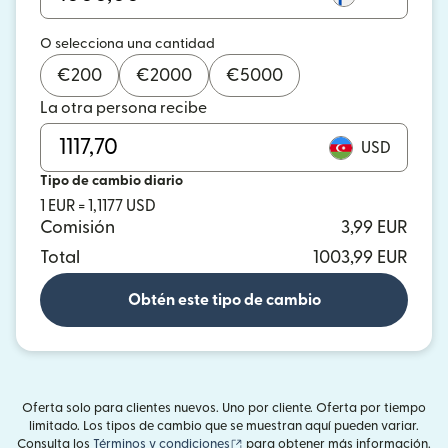
O selecciona una cantidad
€
200
€
2000
€
5000
La otra persona recibe
USD
Tipo de cambio diario
1 EUR = 1,1177 USD
Comisión
3,99 EUR
Total
1003,99 EUR
Obtén este tipo de cambio
Oferta solo para clientes nuevos. Uno por cliente. Oferta por tiempo
limitado. Los tipos de cambio que se muestran aquí pueden variar.
(se abre en una ventana nueva)
Consulta los
Términos y condiciones
para obtener más información.