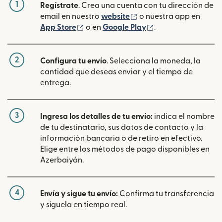
1
Regístrate
. Crea una cuenta con tu dirección de
(se abre en una ventan
email en nuestro
website
o nuestra app en
(se abre en una ventana nueva)
(se abre en una ve
App Store
o en
Google Play
.
2
Configura tu envío
. Selecciona la moneda, la
cantidad que deseas enviar y el tiempo de
entrega.
3
Ingresa los detalles de tu envío:
indica el nombre
de tu destinatario, sus datos de contacto y la
información bancaria o de retiro en efectivo.
Elige entre los métodos de pago disponibles en
Azerbaiyán.
4
Envía y sigue tu envío:
Confirma tu transferencia
y síguela en tiempo real.