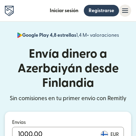
Iniciar sesión
Registrarse
Google Play 4,8 estrellas
1,4 M+ valoraciones
(se abr
Envía dinero a
Azerbaiyán desde
Finlandia
Sin comisiones en tu primer envío con Remitly
Envías
EUR